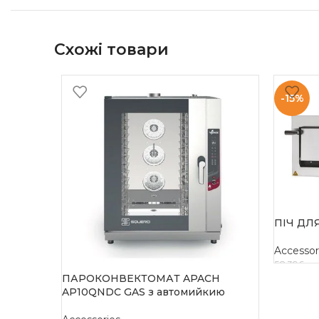
Схожі товари
-15%
ПІЧ ДЛ
Accessor
58 396
гр
ПАРОКОНВЕКТОМАТ APACH
ДОДАТ
AP10QNDC GAS з автомийкию