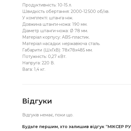
Продуктивність: 10-15 л.
Швидкість обертання: 2000-12 500 об/хв.
У комплекті: штанга-ніж.
Довжина штанги-ножа: 190 мм.
Діаметр штанги-ножа: Ø 78 мм.
Матеріал корпусу: ABS-пластик.
Матеріал насадки: нержавіюча сталь.
Габарити (ШхГхВ): 78х78х485 мм.
Потужність: 0,27 кВт.
Напруга: 220 В.
Вага: 1,4 кг.
Відгуки
Відгуків немає, поки що.
Будьте першим, хто залишив відгук “МІКСЕР Р