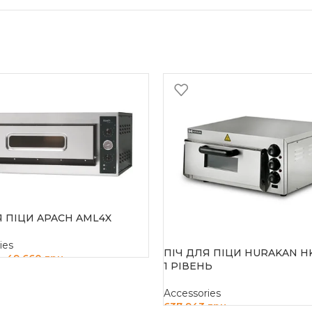
Я ПІЦИ APACH AML4X
ies
ПІЧ ДЛЯ ПІЦИ HURAKAN H
49 660
грн
н
1 РІВЕНЬ
И В КОШИК
Accessories
637 943
грн