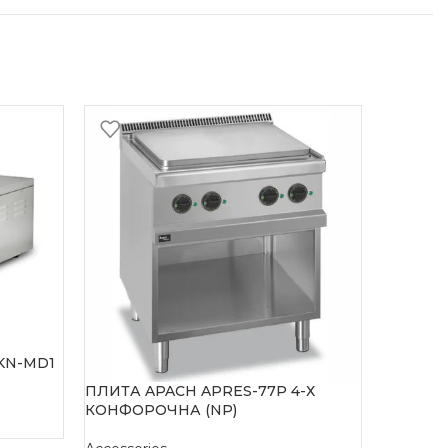
-15%
KN-MD1
ПЛИТА APACH APRES-77P 4-Х
ПЛИТА A
КОНФОРОЧНА (NP)
КОНФОР