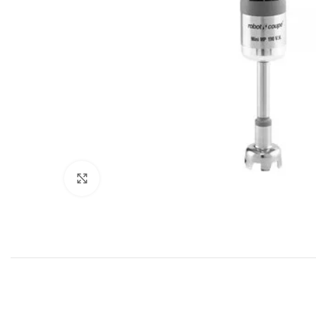
Клацніть, щоб збільшити