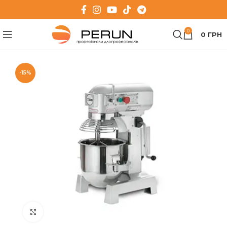
0
0
ГРН
-15%
Клацніть, щоб збільшити