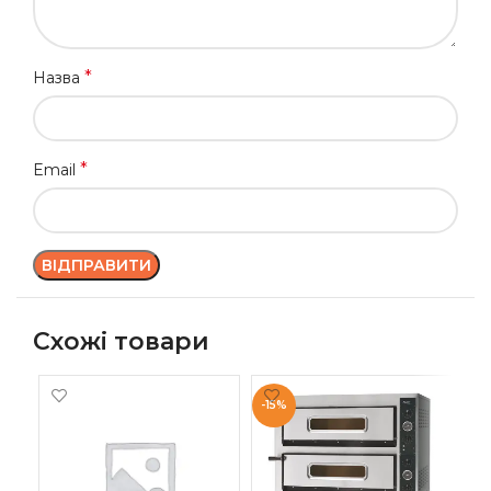
*
Назва
*
Email
Схожі товари
-15%
-1
ПІ
AM