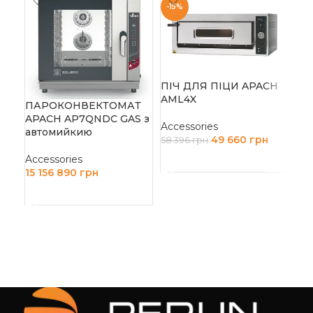
-15%
ПІ
AM
ПІЧ ДЛЯ ПІЦИ APACH
AML4X
ПАРОКОНВЕКТОМАТ
Acc
APACH AP7QNDC GAS з
22 
Accessories
автомийкию
49 660
грн
58 396
грн
Д
Accessories
ДОДАТИ В КОШИК
15 156 890
грн
ДОДАТИ В КОШИК