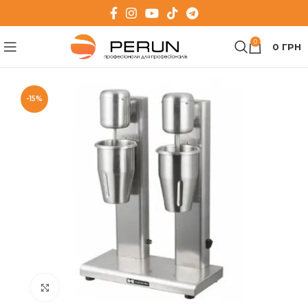
0
0
ГРН
-15%
Клацніть, щоб збільшити