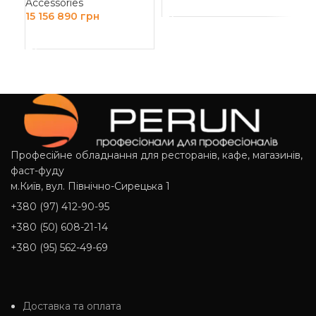
Accessories
ДОДАТИ В КОШИК
15 156 890
грн
Acc
8 2
ДОДАТИ В КОШИК
Д
Професійне обладнання для ресторанів, кафе, магазинів,
фаст-фуду
м.Київ, вул. Північно-Сирецька 1
+380 (97) 412-90-95
+380 (50) 608-21-14
+380 (95) 562-49-69
Доставка та оплата