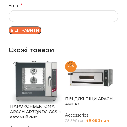
*
Email
Схожі товари
-15%
ПІЧ ДЛЯ ПІЦИ APACH
AML4X
ПАРОКОНВЕКТОМАТ
APACH AP7QNDC GAS з
ПЛ
Accessories
автомийкию
117
49 660
грн
58 396
грн
КО