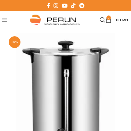
0
0
ГРН
-15%