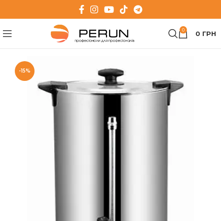
0
0
ГРН
-15%