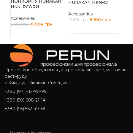
ПОПКОРНУ HURAKAN
HURAKAN HKN-C1
Д
HKN-PCORN
Accessories
Accessories
9 100
грн
10 660
грн
6 864
грн
8 060
грн
ДОДАТИ В КОШИК
ДОДАТИ В КОШИК
Професійне обладнання для ресторанів, кафе, магазинів,
фаст-фуду
м.Київ, вул. Північно-Сирецька 1
+380 (97) 412-90-95
+380 (50) 608-21-14
+380 (95) 562-49-69