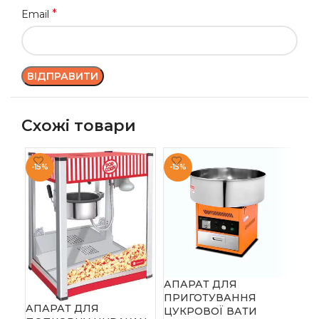
*
Email
Схожі товари
-15%
-15%
-1
ПІ
AM
АПАРАТ ДЛЯ
Acc
ПРИГОТУВАННЯ
АПАРАТ ДЛЯ
90 
ЦУКРОВОЇ ВАТИ