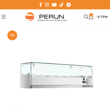
0
0
ГРН
-15%