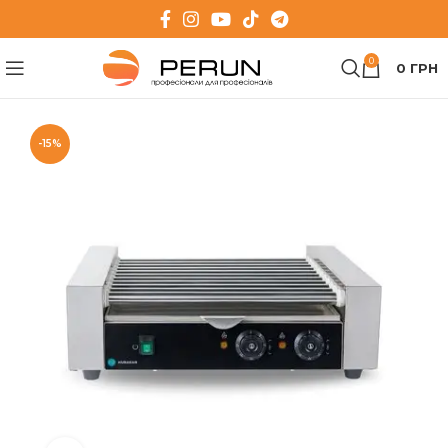
0
0
ГРН
-15%