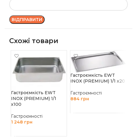
Схожі товари
Гастроємкість EWT
INOX (PREMIUM) 1/1 x20
Га
IN
Гастроємкість EWT
Гастроємності
INOX (PREMIUM) 1/1
884
грн
Гас
x100
ДОДАТИ В КОШИК
1 
Гастроємності
Д
1 248
грн
ДОДАТИ В КОШИК