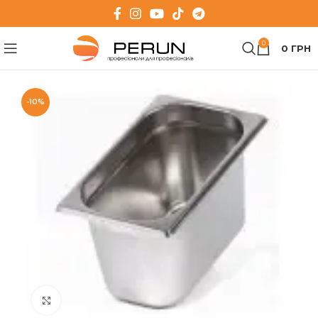
0
0
ГРН
-10%
Клацніть, щоб збільшити