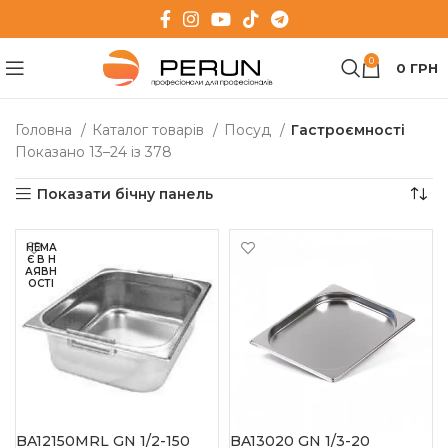
0
0
ГРН
Головна
Каталог товарів
Посуд
Гастроємності
Показано 13–24 із 378
Показати бічну панель
НЕМА
Є В Н
АЯВН
ОСТІ
BA12150MRL GN 1/2-150
BA13020 GN 1/3-20