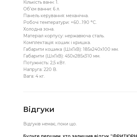
Кількість ванн: 1.
Об’єм ванни: 6 л.
Панель керування: механічна.
Робочі температури: +60…190 °С.
Холодна зона.
Матеріал корпусу: нержавіюча сталь.
Комплектація: кошик і кришка.
Габарити кошика (ШхГхВ): 185х240х100 мм.
Габарити (ШхГхВ): 450х285х310 мм.
Потужність: 2,5 кВт.
Напруга: 220 В.
Вага: 4 кг.
Відгуки
Відгуків немає, поки що.
Будьте першим, хто залишив відгук “ФРИТЮ