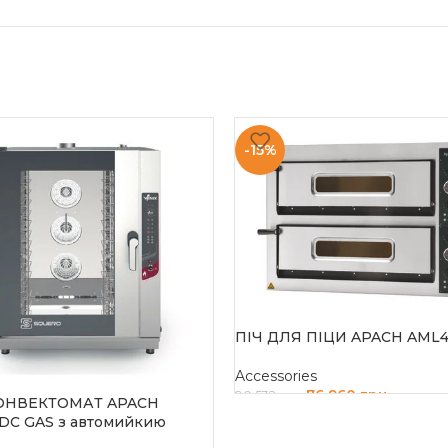
-15%
ПІЧ ДЛЯ ПІЦИ APACH AML
Accessories
76 960
грн
90 532
грн
ОНВЕКТОМАТ APACH
DC GAS з автомийкию
ДОДАТИ В КОШИК