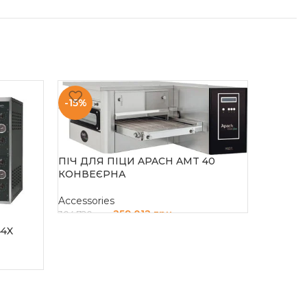
-15%
ПІЧ ДЛЯ ПІЦИ APACH AMT 40
КОНВЕЄРНА
Accessories
259 012
грн
304 720
грн
44X
ДОДАТИ В КОШИК
ПІЧ КО
Accessor