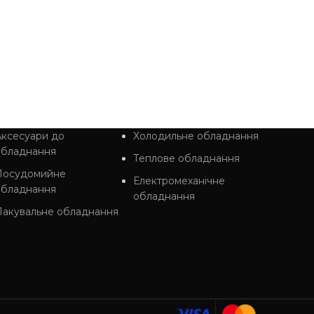
4 773 10
ДОДАТ
ксесуари до
Холодильне обладнання
обладнання
Теплове обладнання
Посудомийне
Електромеханічне
обладнання
обладнання
Пакувальне обладнання