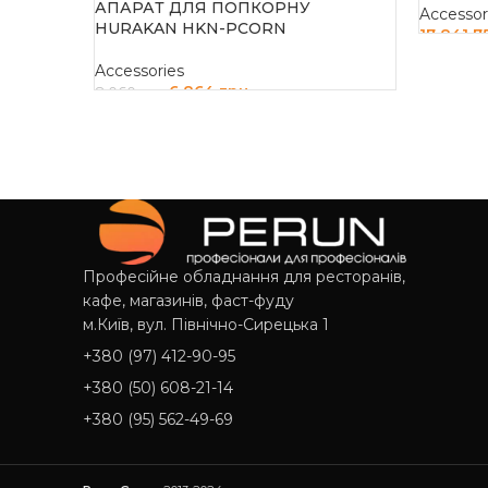
АПАРАТ ДЛЯ ПОПКОРНУ
Accessor
HURAKAN HKN-PCORN
17 841 
ДОДАТ
Accessories
6 864
грн
8 060
грн
ДОДАТИ В КОШИК
Професійне обладнання для ресторанів,
кафе, магазинів, фаст-фуду
м.Київ, вул. Північно-Сирецька 1
+380 (97) 412-90-95
+380 (50) 608-21-14
+380 (95) 562-49-69