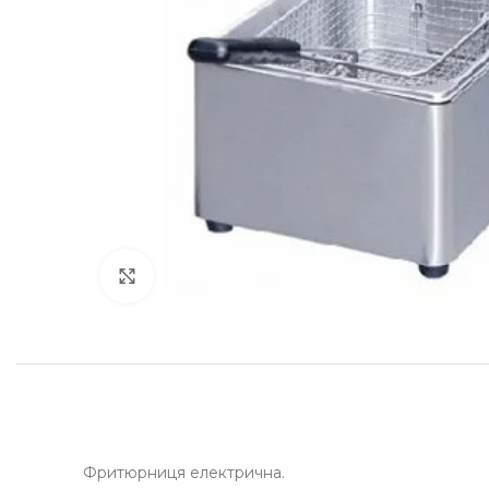
Клацніть, щоб збільшити
Фритюрниця електрична.