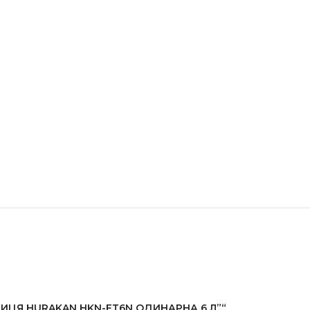
РНИЦЯ HURAKAN HKN-FT6N ОДИНАРНА 6 Л”“