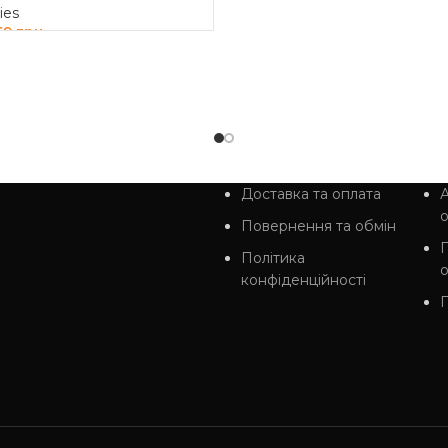
ies
759
грн
И В КОШИК
Доставка та оплата
А
Повернення та обмін
Політика
конфіденційності