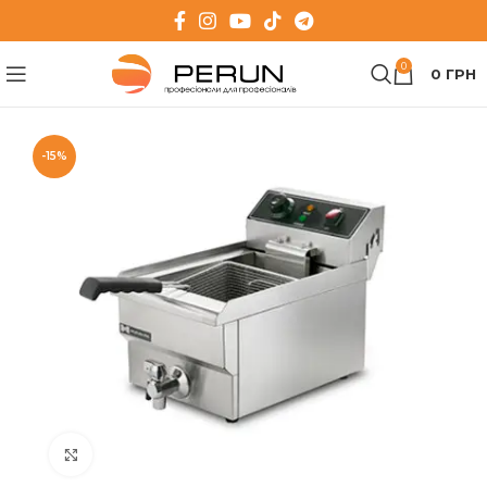
0
0
ГРН
-15%
Клацніть, щоб збільшити