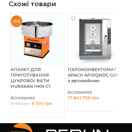
Схожі товари
-15%
АПАРАТ ДЛЯ
ПАРОКОНВЕКТОМАТ
ПА
ПРИГОТУВАННЯ
APACH AP10QNDC GAS
AP
ЦУКРОВОЇ ВАТИ
з автомийкию
HURAKAN HKN-C1
Acc
Accessories
10
Accessories
17 841 759
грн
Д
9 100
грн
10 660
грн
ДОДАТИ В КОШИК
ДОДАТИ В КОШИК