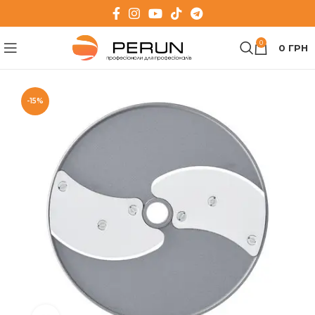
0
0
ГРН
-15%