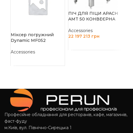
ПІ
ПІЧ ДЛЯ ПІЦИ APACH
AM
AMT 50 КОНВЕЄРНА
Acc
Accessories
29
Міксер погружний
22 197 213
грн
Dynamic MF052
Д
ДОДАТИ В КОШИК
Accessories
ЧИТАТИ ДАЛІ
Професійне обладнання для ресторанів, кафе, магазинів,
фаст-фуду
м.Київ, вул. Північно-Сирецька 1