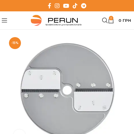
0
0
ГРН
-15%