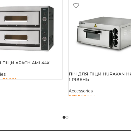
Я ПІЦИ APACH AML44X
ПІЧ ДЛЯ ПІЦИ HURAKAN H
ies
1 РІВЕНЬ
76 960
грн
н
И В КОШИК
Accessories
637 943
грн
ДОДАТИ В КОШИК