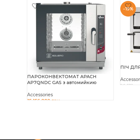
-15%
ПІЧ ДЛ
ПАРОКОНВЕКТОМАТ APACH
Accessor
AP7QNDC GAS з автомийкию
90 532
гр
ДОДАТ
Accessories
15 156 890
грн
ДОДАТИ В КОШИК