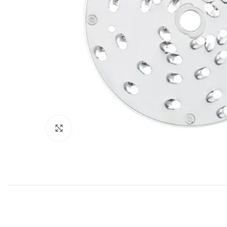
Клацніть, щоб збільшити