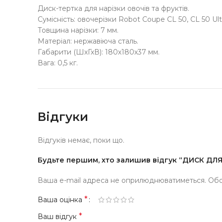
Диск-тертка для нарізки овочів та фруктів.
Сумісність: овочерізки Robot Coupe CL 50, CL 50 Ultr
Товщина нарізки: 7 мм.
Матеріал: нержавіюча сталь.
Габарити (ШхГхВ): 180х180х37 мм.
Вага: 0,5 кг.
Відгуки
Відгуків немає, поки що.
Будьте першим, хто залишив відгук “ДИСК ДЛ
Ваша e-mail адреса не оприлюднюватиметься.
Обо
*
Ваша оцінка
*
Ваш відгук