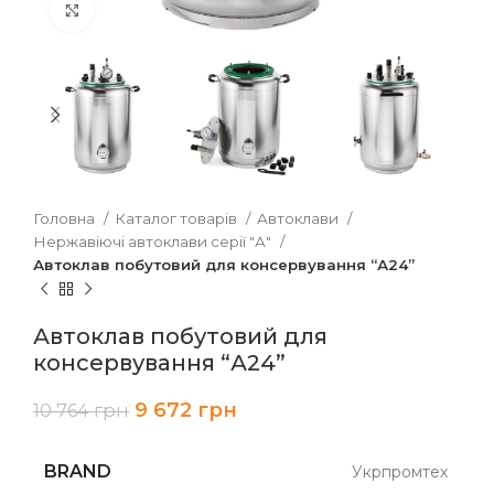
Клацніть, щоб збільшити
Головна
Каталог товарів
Автоклави
Нержавіючі автоклави серії "А"
Автоклав побутовий для консервування “А24”
Автоклав побутовий для
консервування “А24”
9 672
грн
10 764
грн
BRAND
Укрпромтех