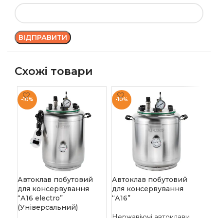
Схожі товари
-10%
-10%
-1
Автоклав побутовий
Автоклав побутовий
Ав
для консервування
для консервування
дл
“А16 electro”
“А16”
“А3
(Універсальний)
(У
Нержавіючі автоклави