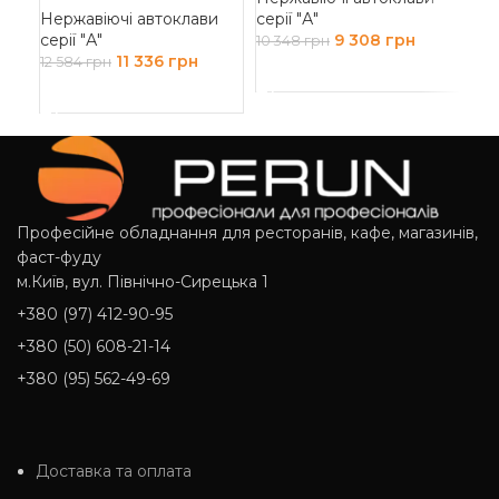
Нержавіючі автоклави
серії "А"
Нер
серії "А"
9 308
грн
сер
10 348
грн
11 336
грн
12 584
грн
13 
ДОДАТИ В КОШИК
ДОДАТИ В КОШИК
Д
Професійне обладнання для ресторанів, кафе, магазинів,
фаст-фуду
м.Київ, вул. Північно-Сирецька 1
+380 (97) 412-90-95
+380 (50) 608-21-14
+380 (95) 562-49-69
Доставка та оплата