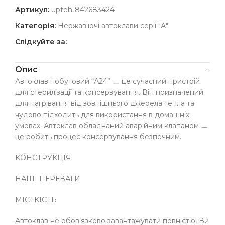
Артикул:
upteh-842683424
Категорія:
Нержавіючі автоклави серії "А"
Слідкуйте за:
Опис
Автоклав побутовий “А24” ㅡ це сучасний пристрій
для стерилізації та консервування. Він призначений
для нагрівання від зовнішнього джерела тепла та
чудово підходить для використання в домашніх
умовах. Автоклав обладнаний аварійним клапаном ㅡ
це робить процес консервування безпечним.
КОНСТРУКЦІЯ
НАШІ ПЕРЕВАГИ
МІСТКІСТЬ
Автоклав не обов’язково завантажувати повністю, Ви