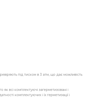
ревіряють під тиском в 3 атм, що дає можливість
го як всі комплектуючі загерметизовані і
тності комплектуючих і їх герметизації і