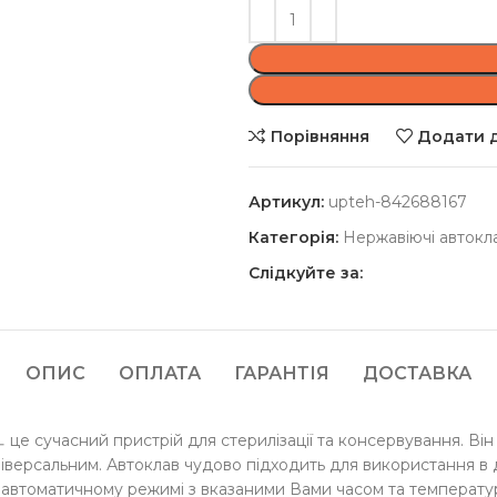
Порівняння
Додати д
Артикул:
upteh-842688167
Категорія:
Нержавіючі автокла
Слідкуйте за:
ОПИС
ОПЛАТА
ГАРАНТІЯ
ДОСТАВКА
ㅡ це сучасний пристрій для стерилізації та консервування. Ві
іверсальним. Автоклав чудово підходить для використання в 
в автоматичному режимі з вказаними Вами часом та температ