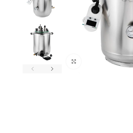
Клацніть, щоб збільшити