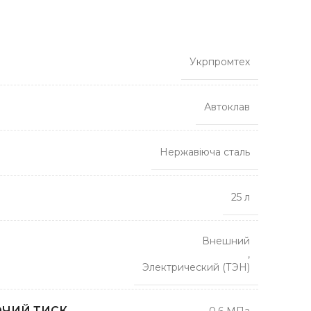
Укрпромтех
Автоклав
Нержавіюча сталь
25 л
Внешний
,
Электрический (ТЭН)
ЧИЙ ТИСК