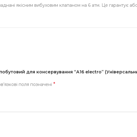
ладнані якісним вибуховим клапаном на 6 атм. Це гарантує аб
побутовий для консервування “А16 electro” (Універсальн
*
в’язкові поля позначені