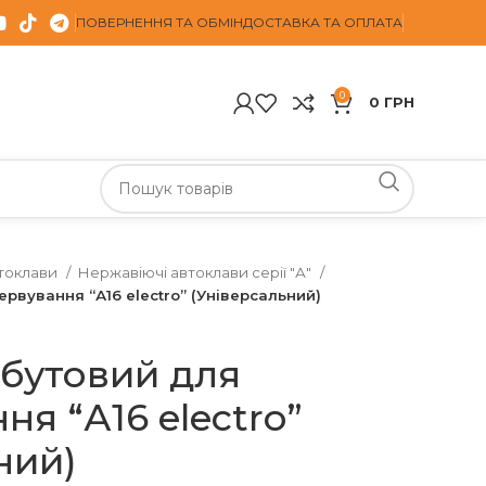
ПОВЕРНЕННЯ ТА ОБМІН
ДОСТАВКА ТА ОПЛАТА
0
0
ГРН
токлави
Нержавіючі автоклави серії "А"
рвування “А16 electro” (Універсальний)
бутовий для
я “А16 electro”
ний)