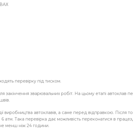
ВАХ
одять перевірку під тиском.
я закінчення зварювальних робіт. На цьому етапі автоклав пе
швів.
ії виробництва автоклавів, а саме перед відправкою. Після то
6 атм. Така перевірка дає можливість переконатися в працезда
не менш ніж 24 години.