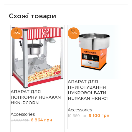
Схожі товари
-15%
-15%
АПАРАТ ДЛЯ
Мі
ПРИГОТУВАННЯ
Dy
АПАРАТ ДЛЯ
ЦУКРОВОЇ ВАТИ
ПОПКОРНУ HURAKAN
HURAKAN HKN-C1
Acc
HKN-PCORN
Ч
Accessories
Accessories
9 100
грн
10 660
грн
6 864
грн
8 060
грн
ДОДАТИ В КОШИК
ДОДАТИ В КОШИК