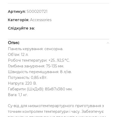
Артикул:
S00020721
Категорія:
Accessories
Слідкуйте за:
Опис
Панель керування: сенсорна.
Об’єм: 12 л.
Робочі температури: +25…92,5 °C.
Глибина занурення: 75-135 мм.
Швидкість перемішування: 8 л/хв.
Потужність: 0,85 кВт.
Напруга: 220 В.
Габарити (ШхДхВ): 85х87х380 мм.
Вага: 1,1 кг.
Су-від для низькотемперартурного приготування з
точним контролем температури і часу. Забезпечує