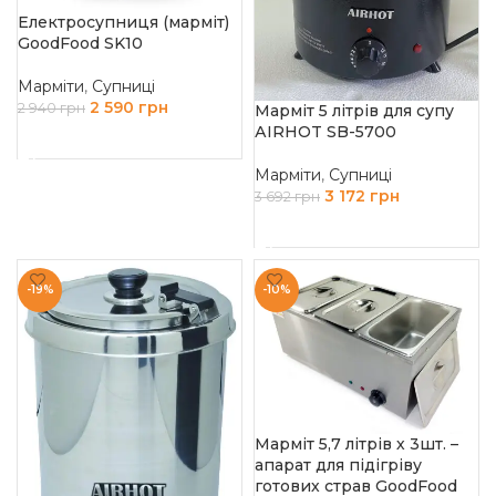
Електросупниця (марміт)
GoodFood SK10
Марміти
,
Супниці
2 590
грн
2 940
грн
Марміт 5 літрів для супу
АIRHOT SB-5700
ДОДАТИ В КОШИК
Марміти
,
Супниці
3 172
грн
3 692
грн
ДОДАТИ В КОШИК
-19%
-10%
Марміт 5,7 літрів х 3шт. –
апарат для підігріву
готових страв GoodFood