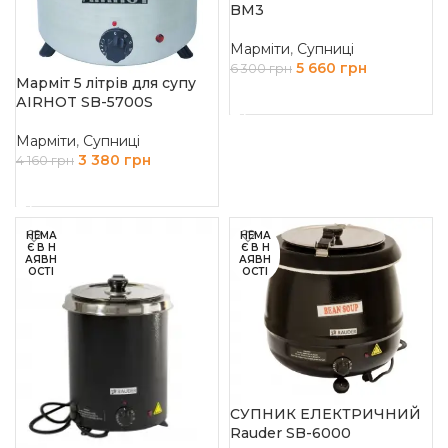
BM3
Марміти
,
Супниці
5 660
грн
6 300
грн
Марміт 5 літрів для супу
ДОДАТИ В КОШИК
АIRHOT SB-5700S
Марміти
,
Супниці
3 380
грн
4 160
грн
ДОДАТИ В КОШИК
НЕМА
НЕМА
Є В Н
Є В Н
АЯВН
АЯВН
ОСТІ
ОСТІ
СУПНИК ЕЛЕКТРИЧНИЙ
Rauder SB-6000