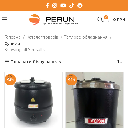
0
0
ГРН
Головна
Каталог товарів
Теплове обладнання
Супниці
Showing all 7 results
Показати бічну панель
-12%
-14%