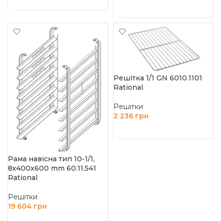
ДОДАТИ В КОШИК
ДОДАТИ В КОШИК
Решітка 1/1 GN 6010.1101
Rational
Решітки
2 236
грн
ДОДАТИ В КОШИК
Рама навісна тип 10-1/1,
8х400х600 mm 60.11.541
Rational
Решітки
19 604
грн
ДОДАТИ В КОШИК