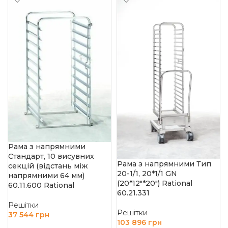
Рама з напрямними
Стандарт, 10 висувних
Рама з напрямними Тип
секцій (відстань між
20-1/1, 20*1/1 GN
напрямними 64 мм)
(20*12″*20″) Rational
60.11.600 Rational
60.21.331
Решітки
Решітки
37 544
грн
103 896
грн