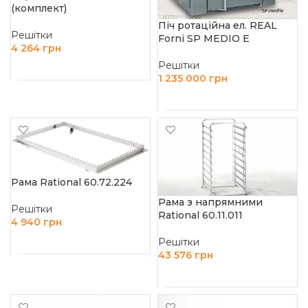
(комплект)
Пiч ротацiйна ел. REAL
Решітки
Forni SP MEDIO E
4 264
грн
Решітки
ДОДАТИ В КОШИК
1 235 000
грн
ДОДАТИ В КОШИК
Рама Rational 60.72.224
Рама з напрямними
Решітки
Rational 60.11.011
4 940
грн
ДОДАТИ В КОШИК
Решітки
43 576
грн
ДОДАТИ В КОШИК