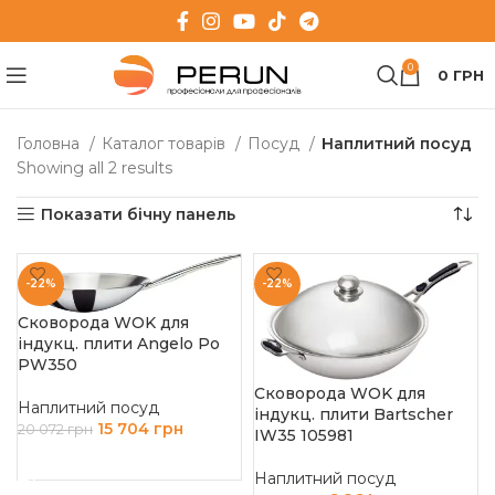
0
0
ГРН
Головна
Каталог товарів
Посуд
Наплитний посуд
Showing all 2 results
Показати бічну панель
-22%
-22%
Сковорода WOK для
індукц. плити Angelo Po
PW350
Сковорода WOK для
Наплитний посуд
індукц. плити Bartscher
15 704
грн
20 072
грн
IW35 105981
ДОДАТИ В КОШИК
Наплитний посуд