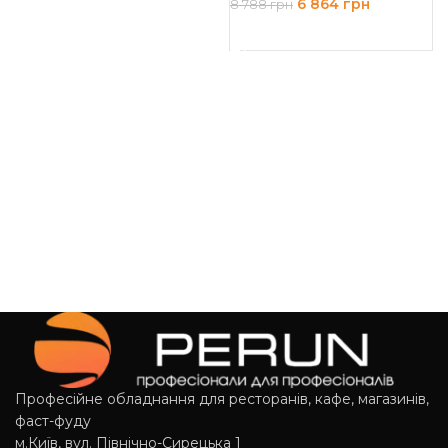
6 864
грн
8 788
грн
ДОДАТИ В КОШИК
Професійне обладнання для ресторанів, кафе, магазинів,
фаст-фуду
м.Київ, вул. Північно-Сирецька 1