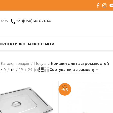
0-95
+38(050)608-21-14
 ПРОЕКТИ
ПРО НАС
КОНТАКТИ
Каталог товарів
Посуд
Кришки для гастроємностей
и
9
12
18
24
-6%