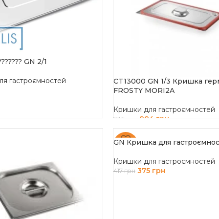
??????? GN 2/1
ля гастроємностей
CT13000 GN 1/3 Кришка гер
FROSTY MORI2A
ДАЛІ
Кришки для гастроємностей
884
грн
936
грн
ДОДАТИ В КОШИК
GN Кришка для гастроємност
-10%
Кришки для гастроємностей
375
грн
417
грн
ДОДАТИ В КОШИК