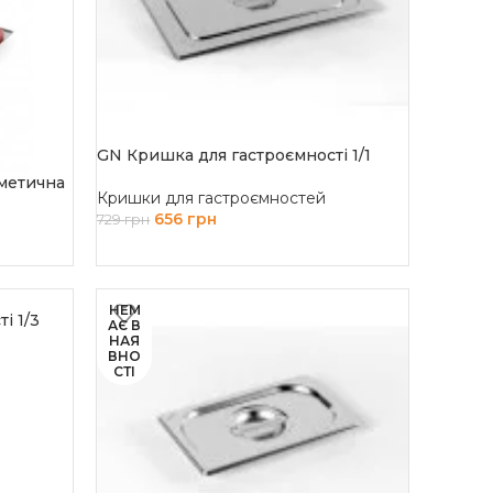
GN Кришка для гастроємності 1/1
метична
Кришки для гастроємностей
656
грн
729
грн
ДОДАТИ В КОШИК
НЕМ
і 1/3
АЄ В
НАЯ
ВНО
СТІ