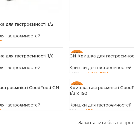
а для гастроємності 1/2
ля гастроємностей
22
грн
 В КОШИК
а для гастроємності 1/6
GN Кришка для гастроємност
-10%
ля гастроємностей
Кришки для гастроємностей
1 266
грн
1 407
грн
ДАЛІ
ДОДАТИ В КОШИК
астроємністі GoodFood GN
Кришка гастроємністі Good
-25%
1/3 х 150
ля гастроємностей
Кришки для гастроємностей
6
грн
156
грн
208
грн
 В КОШИК
ДОДАТИ В КОШИК
Завантажити більше прод