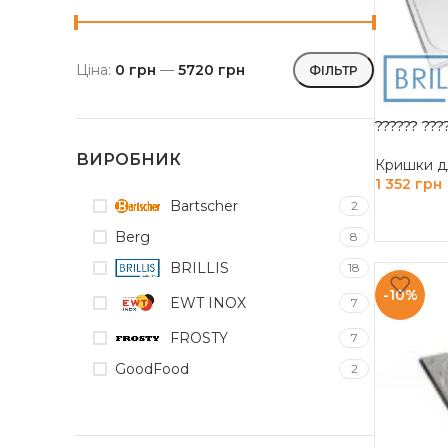
Ціна:
0 грн
—
5720 грн
ФІЛЬТР
?????? ???
ВИРОБНИК
Кришки д
1 352
грн
Bartscher
2
ЧИТАТИ 
Berg
8
BRILLIS
18
-10%
EWT INOX
7
FROSTY
7
GoodFood
2