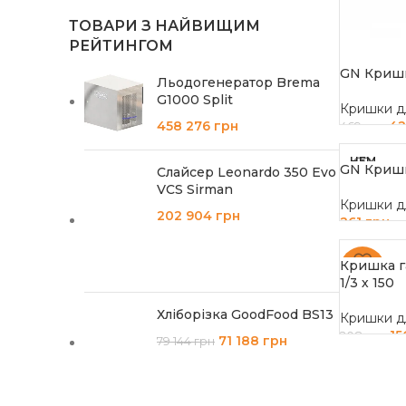
ТОВАРИ З НАЙВИЩИМ
РЕЙТИНГОМ
GN Кришк
Льодогенератор Brema
G1000 Split
Кришки д
458 276
грн
4
469
грн
ДОДАТИ
НЕМ
GN Кришк
Слайсер Leonardo 350 Evo
АЄ В
НАЯ
VCS Sirman
ВНО
Кришки д
СТІ
202 904
грн
261
грн
ЧИТАТИ 
Кришка г
-25%
1/3 х 150
Хліборізка GoodFood BS13
Кришки д
15
208
грн
71 188
грн
79 144
грн
ДОДАТИ