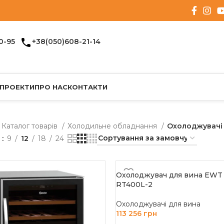
0-95
+38(050)608-21-14
 ПРОЕКТИ
ПРО НАС
КОНТАКТИ
Каталог товарів
Холодильне обладнання
Охолоджувачі
и
9
12
18
24
Охолоджувач для вина EWT
RT400L-2
Охолоджувачі для вина
113 256
грн