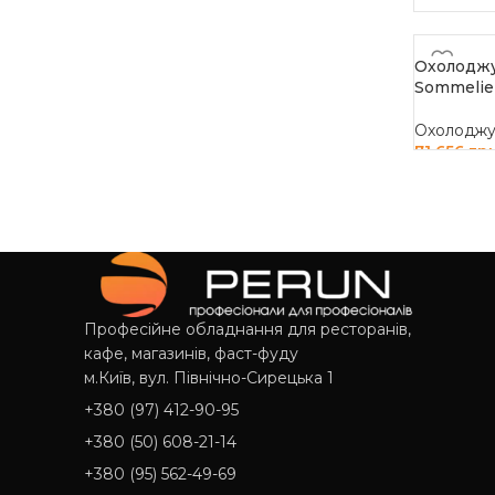
Охолоджу
Sommelier
Охолоджув
71 656
гр
ДОДАТИ
Професійне обладнання для ресторанів,
кафе, магазинів, фаст-фуду
м.Київ, вул. Північно-Сирецька 1
+380 (97) 412-90-95
+380 (50) 608-21-14
+380 (95) 562-49-69