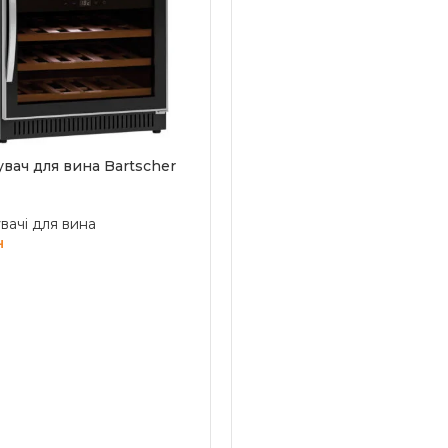
ДОДАТИ В КОШИК
вач для вина Bartscher
ачі для вина
н
 В КОШИК