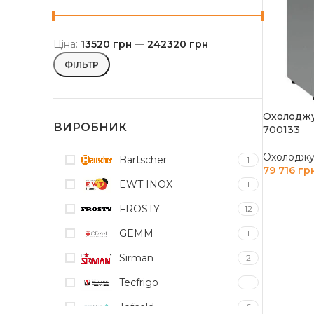
Ціна:
13520 грн
—
242320 грн
ФІЛЬТР
Охолоджу
ВИРОБНИК
700133
Охолоджув
Bartscher
1
79 716
гр
EWT INOX
1
ДОДАТИ
FROSTY
12
GEMM
1
Sirman
2
Tecfrigo
11
Tefcold
6