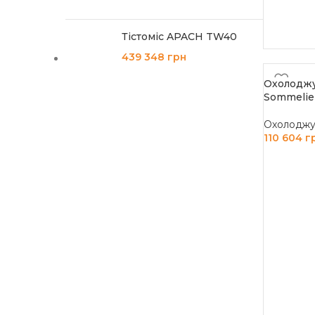
Тістоміс APACH TW40
439 348
грн
Охолоджу
Sommelie
Охолоджув
110 604
г
ДОДАТИ