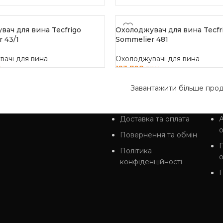
вач для вина Tecfrigo
Охолоджувач для вина Tecfr
 43/1
Sommelier 481
ачі для вина
Охолоджувачі для вина
н
123 708
грн
 В КОШИК
ДОДАТИ В КОШИК
Завантажити більше прод
Доставка та оплата
А
Повернення та обмін
Політика
конфіденційності