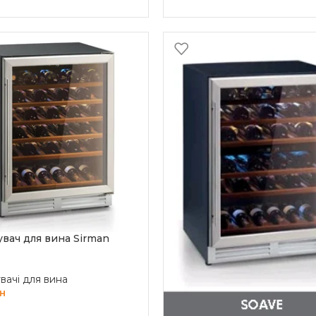
вач для вина Sirman
ачі для вина
н
 В КОШИК