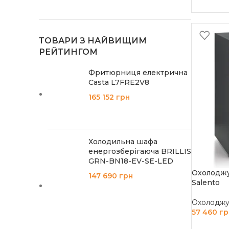
ТОВАРИ З НАЙВИЩИМ
РЕЙТИНГОМ
Фритюрниця електрична
Casta L7FRE2V8
165 152
грн
Холодильна шафа
енергозберігаюча BRILLIS
GRN-BN18-EV-SE-LED
Охолоджу
147 690
грн
Salento
Охолоджув
57 460
гр
ДОДАТИ