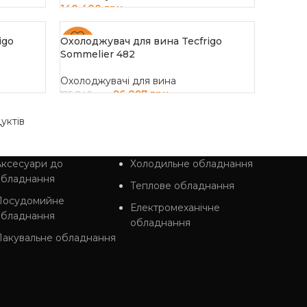
140 400
грн
ДОДАТИ В КОШИК
igo
Охолоджувач для вина Tecfrigo
-23%
Sommelier 482
Охолоджувачі для вина
96 897
грн
125 840
грн
ДОДАТИ В КОШИК
уктів
ксесуари до
Холодильне обладнання
обладнання
Теплове обладнання
Посудомийне
Електромеханічне
обладнання
обладнання
Пакувальне обладнання