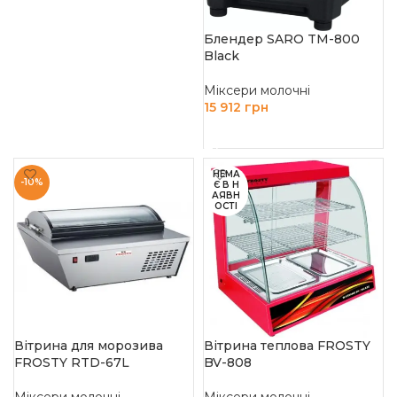
Блендер SARO TM-800
Black
Міксери молочні
15 912
грн
ДОДАТИ В КОШИК
НЕМА
-10%
Є В Н
АЯВН
ОСТІ
Вітрина для морозива
Вітрина теплова FROSTY
FROSTY RTD-67L
BV-808