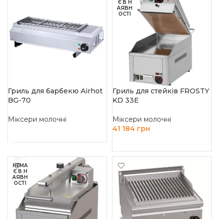
Є В Н
АЯВН
ОСТІ
Гриль для барбекю Airhot
Гриль для стейків FROSTY
BG-70
KD 33E
Міксери молочні
Міксери молочні
41 184
грн
ЧИТАТИ ДАЛІ
ЧИТАТИ ДАЛІ
НЕМА
Є В Н
АЯВН
ОСТІ