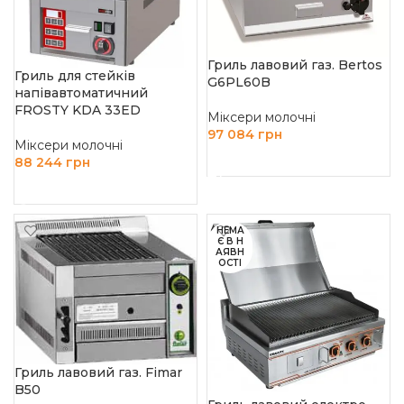
Гриль лавовий газ. Bertos
Гриль для стейків
G6PL60B
напівавтоматичний
FROSTY KDA 33ED
Міксери молочні
97 084
грн
Міксери молочні
ДОДАТИ В КОШИК
88 244
грн
ЧИТАТИ ДАЛІ
НЕМА
Є В Н
АЯВН
ОСТІ
Гриль лавовий газ. Fimar
B50