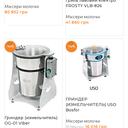
Гриль лавовий електро
FROSTY VLB-826
Міксери молочні
85 852
грн
Міксери молочні
ДОДАТИ В КОШИК
41 860
грн
ЧИТАТИ ДАЛІ
-10%
-10%
ГРИНДЕР
(ИЗМЕЛЬЧИТЕЛЬ) USO
Bosfor
Гриндер (измельчитель)
Міксери молочні
OG-01 Viber
16 016
грн
17 784
грн