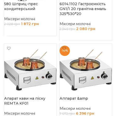
580 Шприц-прес
6014.1102 Гастроємкість
кондитерський
GN1/1 20 гранітна емаль
325*530*20
Міксери молочні
1 872
грн
Міксери молочні
2 028
грн
2 080
грн
2 340
грн
ДОДАТИ В КОШИК
ДОДАТИ В КОШИК
-10%
Апарат кави на піску
Аппарат &amp
REMTA KF01
Міксери молочні
Міксери молочні
6 396
грн
7 072
грн