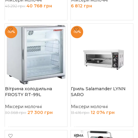
Міксери молочні
Міксери молочні
40 768
грн
6 812
грн
45 292
грн
ДОДАТИ В КОШИК
ЧИТАТИ ДАЛІ
-10%
-10%
Вітрина холодильна
Гриль Salamander LYNN
FROSTY RT-99L
SARO
Міксери молочні
Міксери молочні
27 300
грн
12 074
грн
30 368
грн
13 416
грн
ДОДАТИ В КОШИК
ДОДАТИ В КОШИК
НЕМА