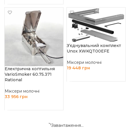
З’єднувальний комплект
Unox XWKQT00EFE
Міксери молочні
19 448
грн
Електрична коптильня
VarioSmoker 60.75.371
ДОДАТИ В КОШИК
Rational
Міксери молочні
33 956
грн
ДОДАТИ В КОШИК
Завантаження...