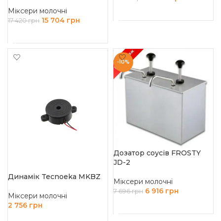
Міксери молочні
ДОДАТИ В КОШИК
15 704
грн
17 420
грн
ДОДАТИ В КОШИК
-10%
Дозатор соусів FROSTY
JD-2
Динамік Tecnoeka MKBZ
Міксери молочні
6 916
грн
7 696
грн
Міксери молочні
2 756
грн
ДОДАТИ В КОШИК
ДОДАТИ В КОШИК