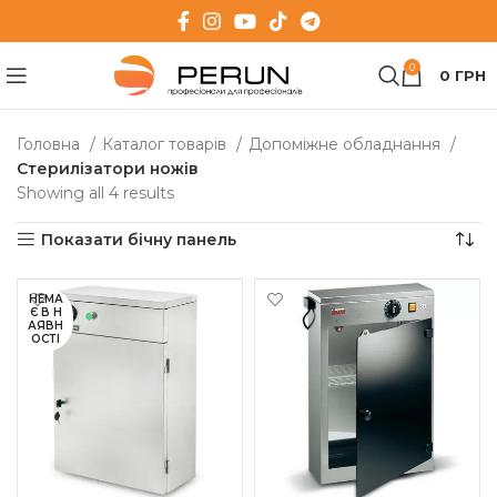
0
0
ГРН
Головна
Каталог товарів
Допоміжне обладнання
Стерилізатори ножів
Showing all 4 results
Показати бічну панель
НЕМА
Є В Н
АЯВН
ОСТІ