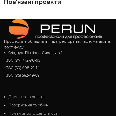
Пов'язані проекти
Suspendisse quam at vestibulum
Kitchen
Професійне обладнання для ресторанів, кафе, магазинів,
фаст-фуду
м.Київ, вул. Північно-Сирецька 1
+380 (97) 412-90-95
+380 (50) 608-21-14
+380 (95) 562-49-69
Доставка та оплата
Повернення та обмін
Політика конфіденційності