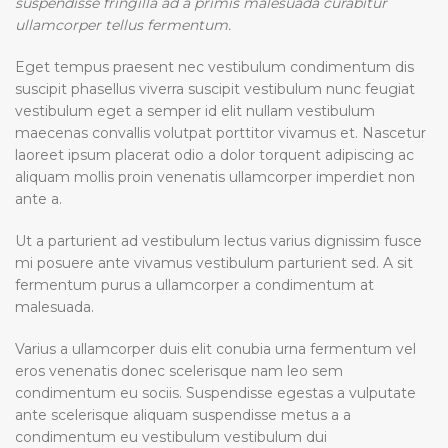
suspendisse fringilla ad a primis malesuada curabitur
ullamcorper tellus fermentum.
Eget tempus praesent nec vestibulum condimentum dis
suscipit phasellus viverra suscipit vestibulum nunc feugiat
vestibulum eget a semper id elit nullam vestibulum
maecenas convallis volutpat porttitor vivamus et. Nascetur
laoreet ipsum placerat odio a dolor torquent adipiscing ac
aliquam mollis proin venenatis ullamcorper imperdiet non
ante a.
Ut a parturient ad vestibulum lectus varius dignissim fusce
mi posuere ante vivamus vestibulum parturient sed. A sit
fermentum purus a ullamcorper a condimentum at
malesuada.
Varius a ullamcorper duis elit conubia urna fermentum vel
eros venenatis donec scelerisque nam leo sem
condimentum eu sociis. Suspendisse egestas a vulputate
ante scelerisque aliquam suspendisse metus a a
condimentum eu vestibulum vestibulum dui