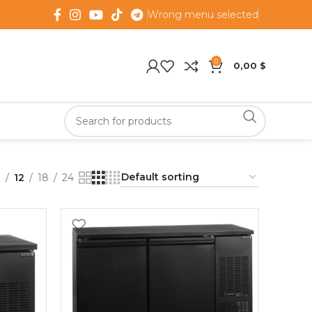
Wrong menu selected
0
0,00
$
9
12
18
24