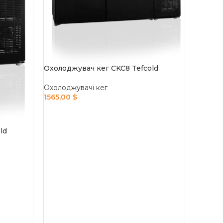
Охолоджувач кег CKC8 Tefcold
Охолоджувачі кег
1565,00
$
ADD TO CART
ld