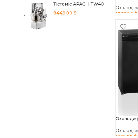
Тістоміс APACH TW40
Охолоджув
8449,00
$
1079,00
$
ADD TO 
Охолоджу
Охолоджув
1366,00
$