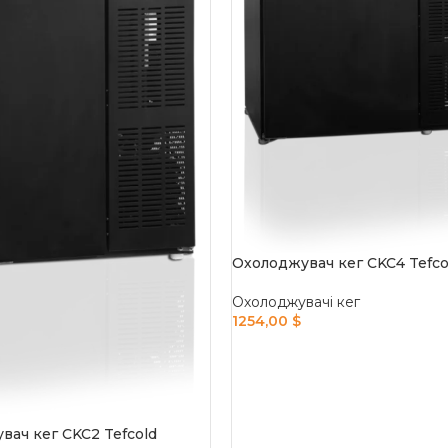
Охолоджувач кег CKC4 Tefco
Охолоджувачі кег
1254,00
$
ADD TO CART
вач кег CKC2 Tefcold