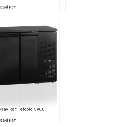
ачі кег
CART
вач кег Tefcold CKC6
ачі кег