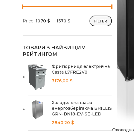
Price:
1070 $
—
1570 $
FILTER
ТОВАРИ З НАЙВИЩИМ
РЕЙТИНГОМ
Фритюрниця електрична
Casta L7FRE2V8
3176,00
$
Холодильна шафа
енергозберігаюча BRILLIS
GRN-BN18-EV-SE-LED
2840,20
$
Охолоджу