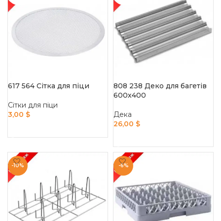
617 564 Сітка для піци
808 238 Деко для багетiв
600х400
Сітки для піци
3,00
$
Дека
26,00
$
READ MORE
READ MORE
-10%
-6%