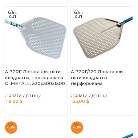
SOLD
SOLD
OUT
OUT
A-32RF Лопата для піци
A-32RF/120 Лопата для
квадратна, перфорована
піци квадратна
GI.METALL, 330х300х1500
перфорована
Лопати для піци
Лопати для піци
119,00
$
125,00
$
READ MORE
READ MORE
-10%
-10%