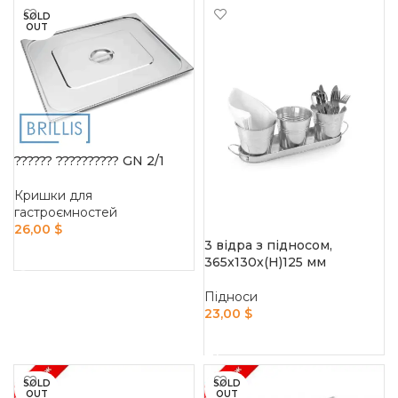
SOLD
OUT
?????? ?????????? GN 2/1
Кришки для
гастроємностей
26,00
$
3 відра з підносом,
READ MORE
365x130x(H)125 мм
Підноси
23,00
$
ADD TO CART
SOLD
SOLD
OUT
OUT