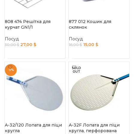
808 474 Решітка для
877 012 Кошик для
курчат GN1/1
склянок
Посуд
Посуд
27,00
$
15,00
$
30,00
$
16,00
$
ADD TO CART
ADD TO CART
SOLD
-9%
OUT
A-32/120 Лопата для піци
A-32F Лопата для піци
кругла
кругла, перфорована