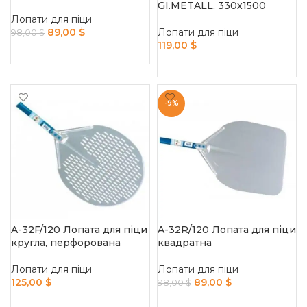
GI.METALL, 330х1500
Лопати для піци
89,00
$
Лопати для піци
98,00
$
119,00
$
ADD TO CART
READ MORE
-9%
A-32F/120 Лопата для піци
A-32R/120 Лопата для піци
кругла, перфорована
квадратна
Лопати для піци
Лопати для піци
125,00
$
89,00
$
98,00
$
ADD TO CART
ADD TO CART