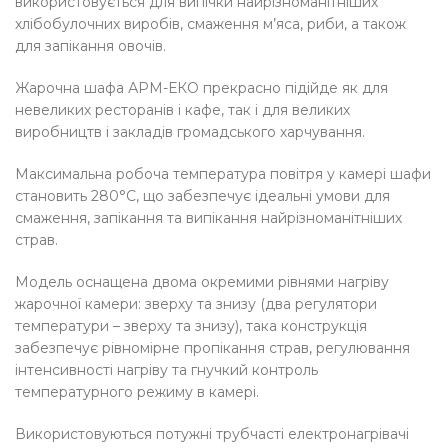
використовується для випічки найрізноманітніших
хлібобулочних виробів, смаження м’яса, риби, а також
для запікання овочів.
Жарочна шафа АРМ-ЕКО прекрасно підійде як для
невеликих ресторанів і кафе, так і для великих
виробництв і закладів громадського харчування.
Максимальна робоча температура повітря у камері шафи
становить 280°С, що забезпечує ідеальні умови для
смаження, запікання та випікання найрізноманітніших
страв.
Модель оснащена двома окремими рівнями нагріву
жарочної камери: зверху та знизу (два регулятори
температури – зверху та знизу), така конструкція
забезпечує рівномірне пропікання страв, регулювання
інтенсивності нагріву та гнучкий контроль
температурного режиму в камері.
Використовуються потужні трубчасті електронагрівачі