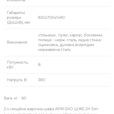
елементів
Габаритні
розміри
830х700х1490
(ДхШхВ), мм
стільниця , пульт, каркас, боковини,
полиця – нерж. сталь, задня стінка-
Виконання
оцинковка, духовка всередині
нержавіюча сталь
Потужність,
8
кВт.
Напруга, В
380
Вага. кг : 90
2-х секційна жарочна шафа АРМ-ЕКО ШЖЕ 2Н Еліт