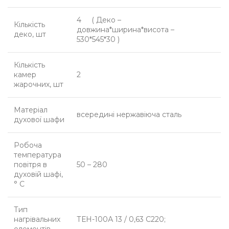
4 ( Деко –
Кількість
довжина*ширина*висота –
деко, шт
530*545*30 )
Кількість
камер
2
жарочних, шт
Матеріал
всередині нержавіюча сталь
духової шафи
Робоча
температура
повітря в
50 – 280
духовій шафі,
° C
Тип
нагрівальних
ТЕН-100А 13 / 0,63 С220;