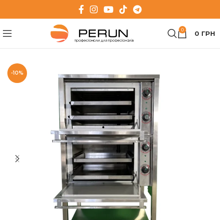
0
0
ГРН
-10%