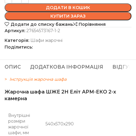
ДОДАТИ В КОШИК
КУПИТИ ЗАРАЗ
Додати до списку бажань
Порівняння
Артикул:
27654573167-1-2
Категорія:
Шафи жарочні
Поділитись:
ОПИС
ДОДАТКОВА ІНФОРМАЦІЯ
ВІДГУКИ 
>
Інструкція жарочна шафа
Жарочна шафа ШЖЕ 2Н Еліт АРМ-ЕКО 2-х
камерна
Внутрішні
розміри
540х570х290
жарочної
шафи, мм