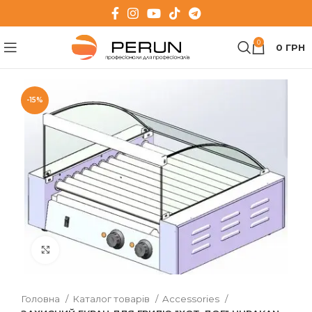
0
0
ГРН
-15%
Клацніть, щоб збільшити
Головна
Каталог товарів
Accessories