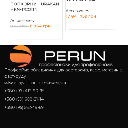
ПОПКОРНУ HURAKAN
Д
HKN-PCORN
Accessories
17 841 759
грн
Accessories
ДОДАТИ В КОШИК
6 864
грн
8 060
грн
ДОДАТИ В КОШИК
Професійне обладнання для ресторанів, кафе, магазинів,
фаст-фуду
м.Київ, вул. Північно-Сирецька 1
+380 (97) 412-90-95
+380 (50) 608-21-14
+380 (95) 562-49-69