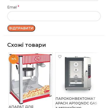
*
Email
Схожі товари
-15%
-1
ПІ
AM
ПАРОКОНВЕКТОМАТ
Acc
APACH AP10QNDC GAS
58 
АПАРАТ ДЛЯ
з автомийкию