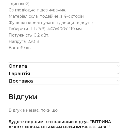
і дисплей).
Світлодіодне підсвічування.
Матеріал скла: подвійне, з 4-х сторін.
Функція перевішування дверцят відсутня.
Габарити (ШхГхВ): 447х400х1119 мм.
Потужність: 0,2 кВт.
Напруга: 220 В.
Вага: 39 кг.
Оплата
Гарантія
Доставка
Відгуки
Відгуків немає, поки що.
Будьте першим, хто залишив відгук “ВІТРИНА
ХОЛОДИЛЬНА HURAKAN HKN-UPD98B BLACK”“