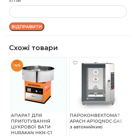
*
Email
Схожі товари
-15%
АПАРАТ ДЛЯ
ПАРОКОНВЕКТОМАТ
ПА
ПРИГОТУВАННЯ
APACH AP10QNDC GAS
AP
ЦУКРОВОЇ ВАТИ
з автомийкию
HURAKAN HKN-C1
Acc