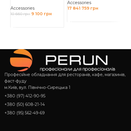
Accessories
10
Accessories
17 841 759
грн
Д
9 100
грн
10 660
грн
ДОДАТИ В КОШИК
ДОДАТИ В КОШИК
Професійне обладнання для ресторанів, кафе, магазинів,
фаст-фуду
м.Київ, вул. Північно-Сирецька 1
+380 (97) 412-90-95
+380 (50) 608-21-14
+380 (95) 562-49-69