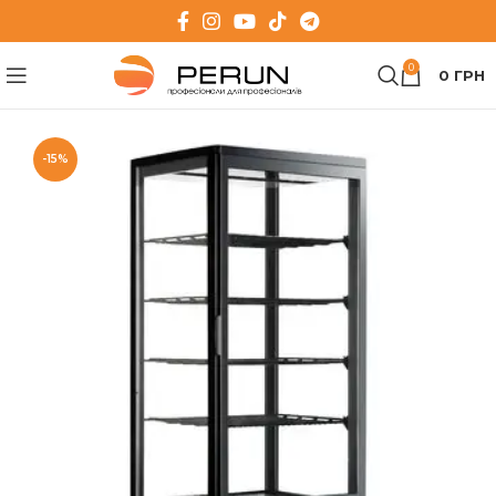
0
0
ГРН
-15%