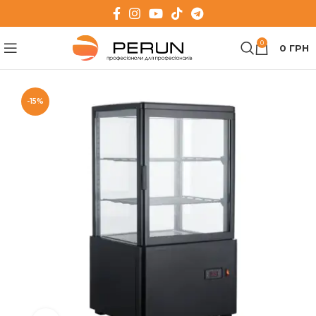
0
0
ГРН
-15%