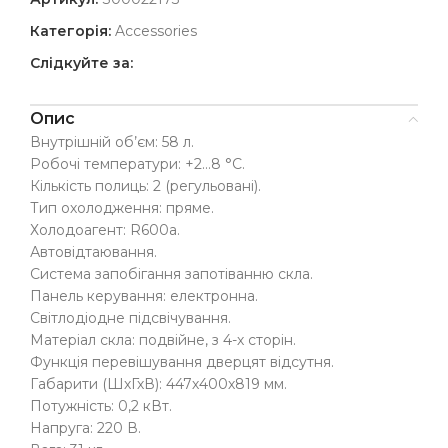
Категорія:
Accessories
Слідкуйте за:
Опис
Внутрішній об’єм: 58 л.
Робочі температури: +2…8 °C.
Кількість полиць: 2 (регульовані).
Тип охолодження: пряме.
Холодоагент: R600a.
Автовідтаювання.
Система запобігання запотіванню скла.
Панель керування: електронна.
Світлодіодне підсвічування.
Матеріал скла: подвійне, з 4-х сторін.
Функція перевішування дверцят відсутня.
Габарити (ШхГхВ): 447х400х819 мм.
Потужність: 0,2 кВт.
Напруга: 220 В.