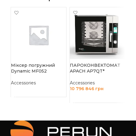
-1
ПІ
AM
Міксер погружний
ПАРОКОНВЕКТОМАТ
Acc
Dynamic MF052
APACH AP7QT*
58 
Д
Accessories
Accessories
10 796 846
грн
ЧИТАТИ ДАЛІ
ДОДАТИ В КОШИК