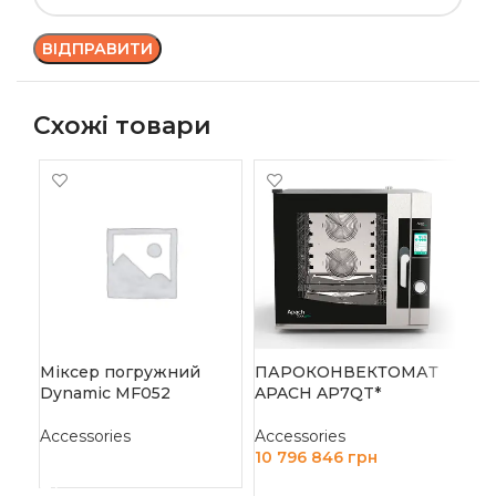
Схожі товари
-1
ПІ
AM
Міксер погружний
ПАРОКОНВЕКТОМАТ
Acc
Dynamic MF052
APACH AP7QT*
90 
Accessories
Accessories
Д
10 796 846
грн
ЧИТАТИ ДАЛІ
ДОДАТИ В КОШИК