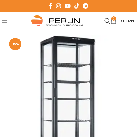
0
0
ГРН
-15%