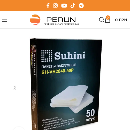
0
0
ГРН