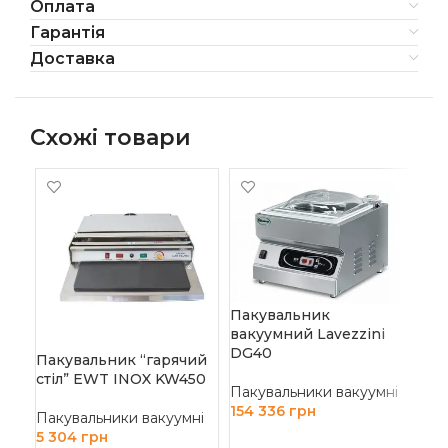
Оплата
Гарантія
Доставка
Схожі товари
Пакувальник
вакуумний Lavezzini
Па
DG40
Пакувальник “гарячий
ва
стіл” EWT INOX KW450
ME
Пакувальники вакуумні
154 336
грн
Пакувальники вакуумні
Пак
5 304
грн
ДОДАТИ В КОШИК
50