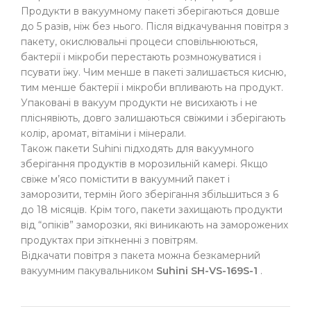
Продукти в вакуумному пакеті зберігаються довше
до 5 разів, ніж без нього. Після відкачування повітря з
пакету, окислювальні процеси сповільнюються,
бактерії і мікроби перестають розмножуватися і
псувати їжу. Чим менше в пакеті залишається кисню,
тим менше бактерії і мікроби впливають на продукт.
Упаковані в вакуум продукти не висихають і не
пліснявіють, довго залишаються свіжими і зберігають
колір, аромат, вітаміни і мінерали.
Також пакети Suhini підходять для вакуумного
зберігання продуктів в морозильній камері. Якщо
свіже м’ясо помістити в вакуумний пакет і
заморозити, термін його зберігання збільшиться з 6
до 18 місяців. Крім того, пакети захищають продукти
від “опіків” заморозки, які виникають на заморожених
продуктах при зіткненні з повітрям.
Відкачати повітря з пакета можна безкамерний
вакуумним пакувальником
Suhini SH-VS-169S-1
.