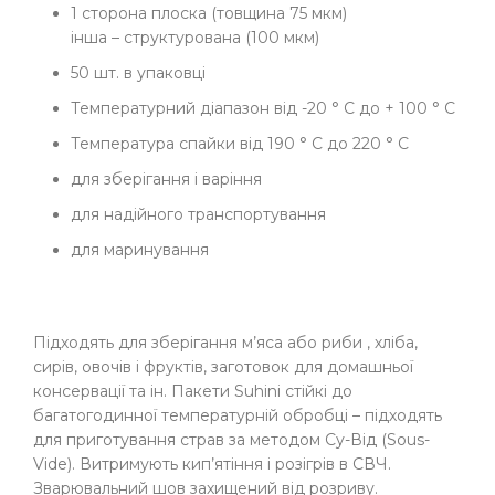
1 сторона плоска (товщина 75 мкм)
інша – структурована (100 мкм)
50 шт. в упаковці
Температурний діапазон від -20 ° C до + 100 ° C
Температура спайки від 190 ° C до 220 ° C
для зберігання і варіння
для надійного транспортування
для маринування
Підходять для зберігання м’яса або риби , хліба,
сирів, овочів і фруктів, заготовок для домашньої
консервації та ін. Пакети Suhini стійкі до
багатогодинної температурній обробці – підходять
для приготування страв за методом Су-Від (Sous-
Vide). Витримують кип’ятіння і розігрів в СВЧ.
Зварювальний шов захищений від розриву.