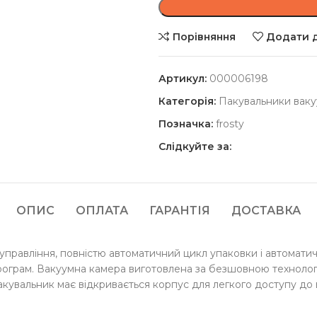
Порівняння
Додати д
Артикул:
000006198
Категорія:
Пакувальники ваку
Позначка:
frosty
Слідкуйте за:
ОПИС
ОПЛАТА
ГАРАНТІЯ
ДОСТАВКА
правління, повністю автоматичний цикл упаковки і автоматич
рограм. Вакуумна камера виготовлена за безшовною техноло
акувальник має відкривається корпус для легкого доступу до 