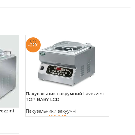
-21%
-22%
Пакувальник вакуумний Lavezzini
TOP BABY LCD
ezzini
Пакувальники вакуумні
108 043
грн
137 020
грн
Пакувал
ДОДАТИ В КОШИК
DZ260