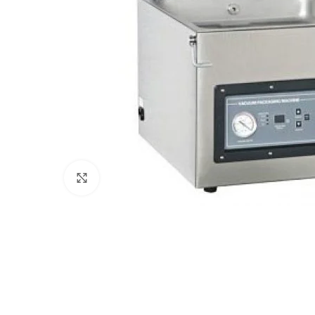
Клацніть, щоб збільшити