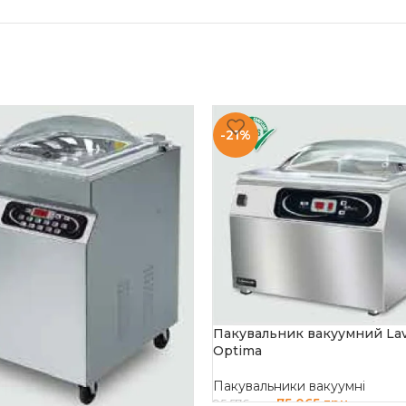
-21%
Пакувальник вакуумний Lav
Optima
Пакувальники вакуумні
75 065
грн
95 576
грн