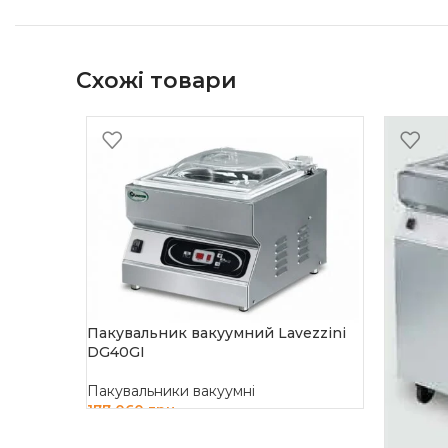
Схожі товари
Пакувальник вакуумний Lavezzini
DG40GI
Пакувальники вакуумні
177 060
грн
ДОДАТИ В КОШИК