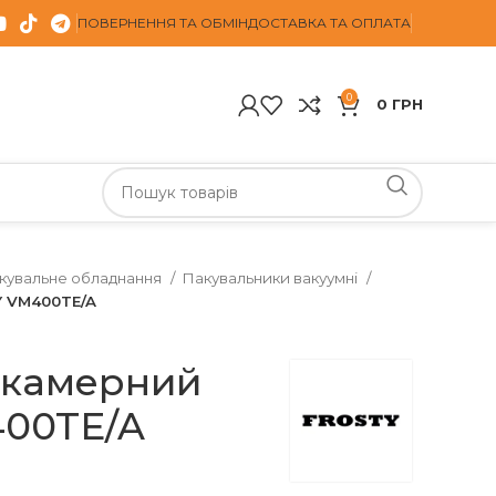
ПОВЕРНЕННЯ ТА ОБМІН
ДОСТАВКА ТА ОПЛАТА
0
0
ГРН
кувальне обладнання
Пакувальники вакуумні
Y VM400TE/A
 камерний
00TE/A
н