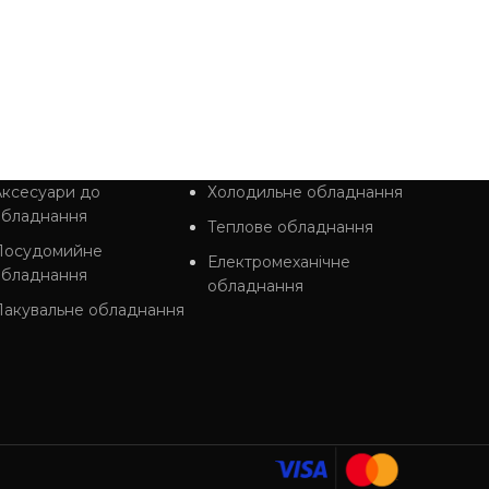
Пакуваль
45 344
гр
ДОДАТ
ксесуари до
Холодильне обладнання
обладнання
Теплове обладнання
Посудомийне
Електромеханічне
обладнання
обладнання
Пакувальне обладнання