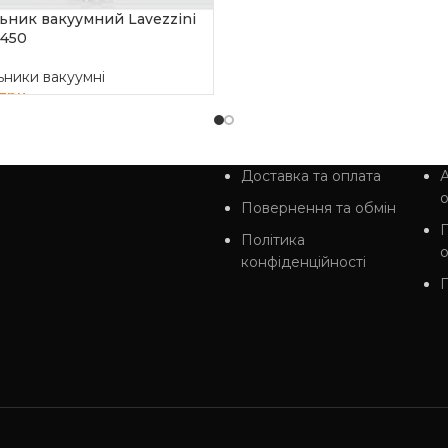
ьник вакуумний Lavezzini
ДОДАТИ В КОШИК
450
ьники вакуумні
грн
И В КОШИК
Доставка та оплата
А
Повернення та обмін
Політика
конфіденційності