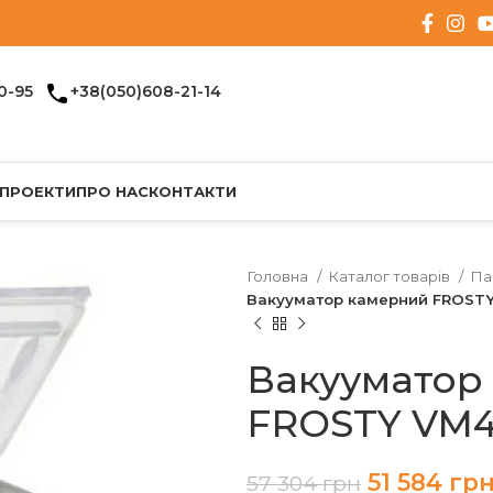
0-95
+38(050)608-21-14
 ПРОЕКТИ
ПРО НАС
КОНТАКТИ
Головна
Каталог товарів
Па
Вакууматор камерний FROST
Вакууматор
FROSTY VM4
51 584
гр
57 304
грн