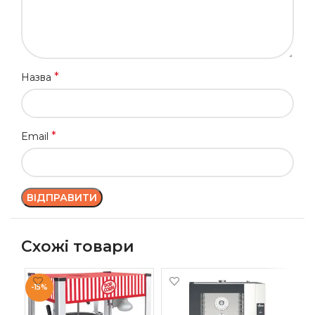
*
Назва
*
Email
Схожі товари
-15%
-1