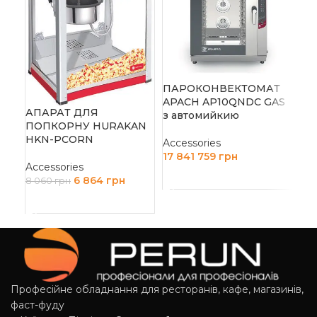
ПІ
AM
ПАРОКОНВЕКТОМАТ
Acc
APACH AP10QNDC GAS
АПАРАТ ДЛЯ
90 
з автомийкию
ПОПКОРНУ HURAKAN
Д
HKN-PCORN
Accessories
17 841 759
грн
Accessories
ДОДАТИ В КОШИК
6 864
грн
8 060
грн
ДОДАТИ В КОШИК
Професійне обладнання для ресторанів, кафе, магазинів,
фаст-фуду