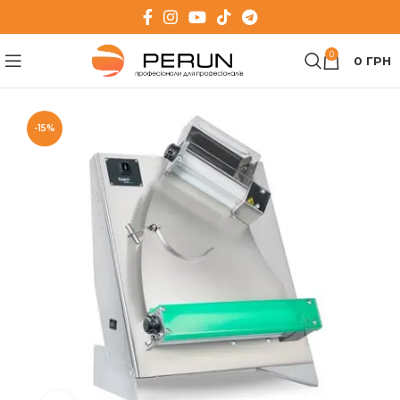
0
0
ГРН
-15%