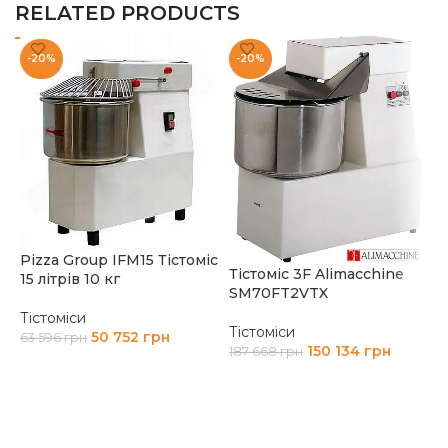
RELATED PRODUCTS
-20%
-20%
Pizza Group IFM15 Тістоміс
Тістоміс 3F Alimacchine
Т
15 літрів 10 кг
SM70FT2VTX
S
Тістоміси
Тістоміси
Т
50 752
грн
63 596
грн
150 134
грн
187 668
грн
8
ДОДАТИ В КОШИК
ДОДАТИ В КОШИК