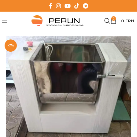
0
0
ГРН
-7%