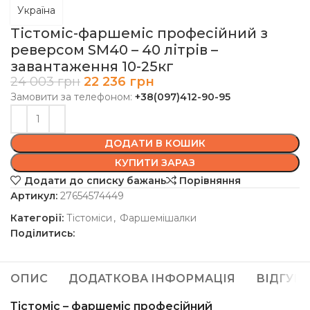
Україна
Тістоміс-фаршеміс професійний з
реверсом SM40 – 40 літрів –
завантаження 10-25кг
24 003
грн
22 236
грн
Замовити за телефоном:
+38(097)412-90-95
ДОДАТИ В КОШИК
КУПИТИ ЗАРАЗ
Додати до списку бажань
Порівняння
Артикул:
27654574449
Категорії:
Тістоміси
,
Фаршемішалки
Поділитись:
ОПИС
ДОДАТКОВА ІНФОРМАЦІЯ
ВІДГУКИ 
Тістоміс – фаршеміс професійний