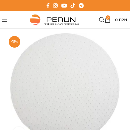
0
0
ГРН
-15%