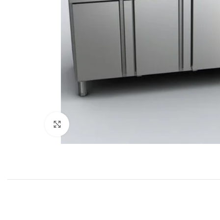
Клацніть, щоб збільшити