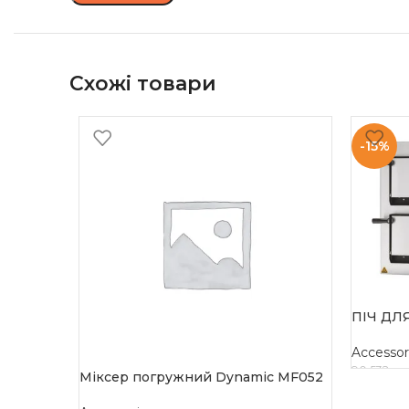
Схожі товари
-15%
ПІЧ ДЛ
Accessor
90 532
гр
Міксер погружний Dynamic MF052
ДОДАТ