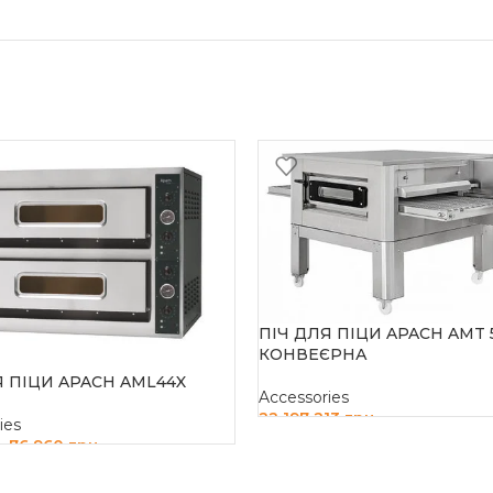
ПІЧ ДЛЯ ПІЦИ APACH AMT 
КОНВЕЄРНА
Я ПІЦИ APACH AML44X
Accessories
22 197 213
грн
ies
76 960
грн
н
ДОДАТИ В КОШИК
И В КОШИК