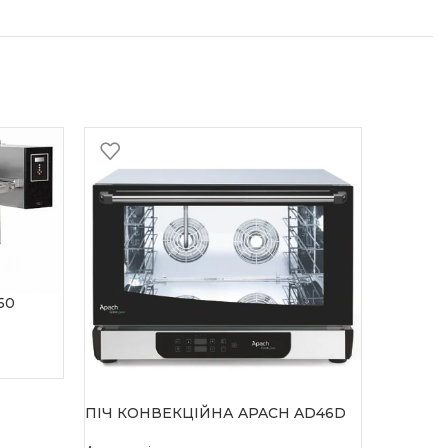
50
ПІЧ КОНВЕКЦІЙНА APACH AD46D
ПЛИТА A
КОНФОР