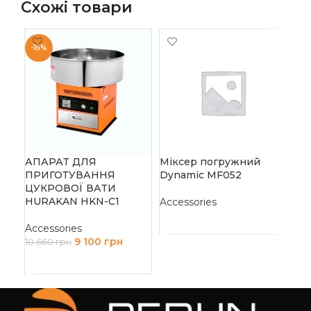
Схожі товари
-15%
-1
ПІ
HU
РІ
АПАРАТ ДЛЯ
Міксер погружний
ПРИГОТУВАННЯ
Dynamic MF052
Acc
ЦУКРОВОЇ ВАТИ
33 
HURAKAN HKN-C1
Accessories
Д
ЧИТАТИ ДАЛІ
Accessories
9 100
грн
10 660
грн
ДОДАТИ В КОШИК