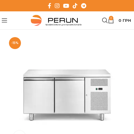
0
0
ГРН
-15%