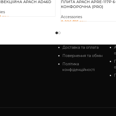
НВЕКЦІЙНА APACH AD46D
ПЛИТА APACH APRE-117P 6
КОНФОРОЧНА (PRO)
ies
01
грн
Accessories
8 226 715
грн
И В КОШИК
ДОДАТИ В КОШИК
Доставка та оплата
А
Повернення та обмін
Політика
конфіденційності