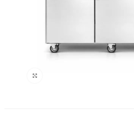
Клацніть, щоб збільшити