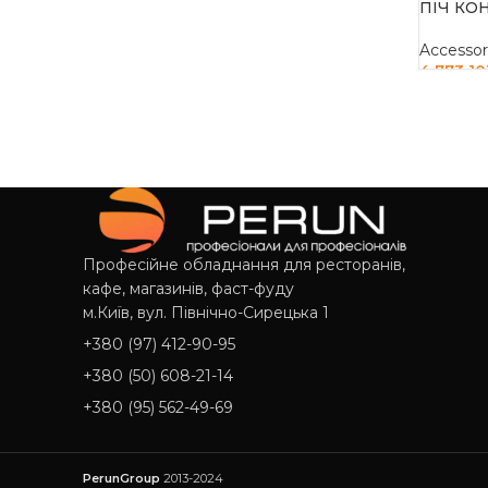
ПІЧ КО
ДОДАТИ В КОШИК
Accessor
4 773 1
ДОДАТ
Професійне обладнання для ресторанів,
кафе, магазинів, фаст-фуду
м.Київ, вул. Північно-Сирецька 1
+380 (97) 412-90-95
+380 (50) 608-21-14
+380 (95) 562-49-69
PerunGroup
2013-2024