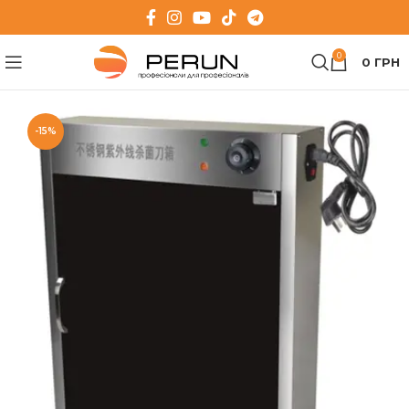
0
0
ГРН
-15%