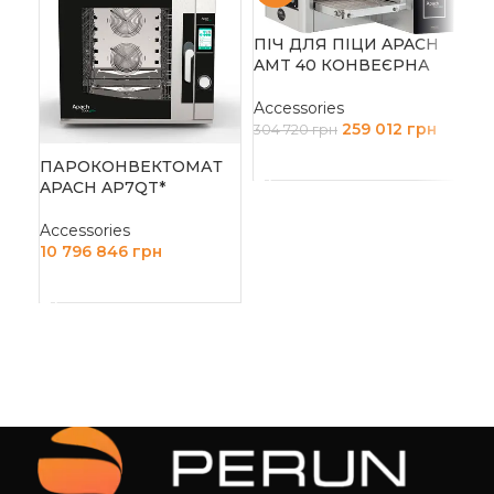
ПІЧ ДЛЯ ПІЦИ APACH
AMT 40 КОНВЕЄРНА
Accessories
259 012
грн
304 720
грн
ДОДАТИ В КОШИК
ПАРОКОНВЕКТОМАТ
ПІ
APACH AP7QT*
AP
ДВ
ВЕ
Accessories
10 796 846
грн
Acc
ДОДАТИ В КОШИК
5 
Д