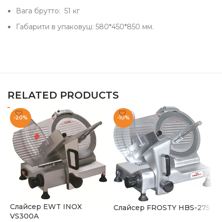
Вага брутто: 51 кг
Габарити в упаковуці: 580*450*850 мм.
RELATED PRODUCTS
-20%
-10%
С
Слайсер EWT INOX
Слайсер FROSTY HBS-275
С
VS300A