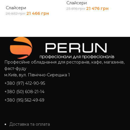
2
Слайсери
Слайсери
21 476
грн
23 816
грн
21 466
грн
26 832
грн
ДОДАТИ В КОШИК
ДОДАТИ В КОШИК
Професійне обладнання для ресторанів, кафе, магазинів,
фаст-фуду
м.Київ, вул. Північно-Сирецька 1
+380 (97) 412-90-95
+380 (50) 608-21-14
+380 (95) 562-49-69
Доставка та оплата