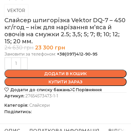
VEKTOR
Слайсер шпигорізка Vektor DQ-7 – 450
кг/год – ніж для нарізання м’яса й
овочів на смужки 2.5; 3,5; 5; 7; 8; 10; 12;
15; 20 мм.
24 630
грн
23 300
грн
Замовити за телефоном:
+38(097)412-90-95
ДОДАТИ В КОШИК
КУПИТИ ЗАРАЗ
Додати до списку бажань
Порівняння
Артикул:
27654573473-1-1
Категорія:
Слайсери
Поділитись:
ОПИС
ДОДАТКОВА ІНФОРМАЦІЯ
ВІДГУКИ 