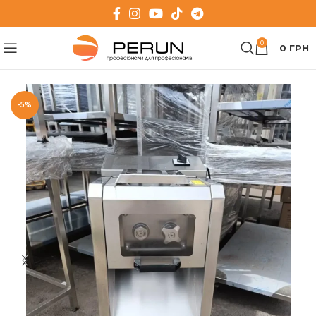
0
0
ГРН
-5%