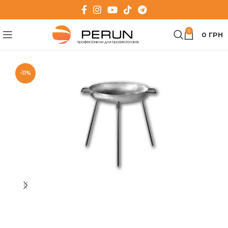
0
0
ГРН
-11%