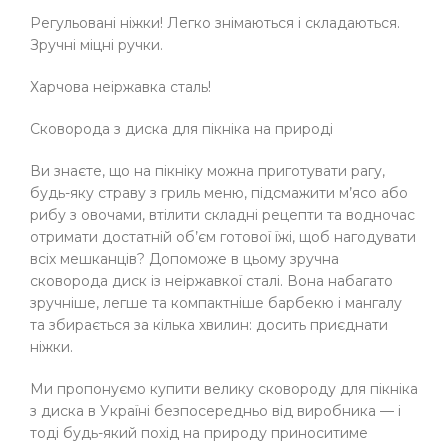
Регульовані ніжки! Легко знімаються і складаються.
Зручні міцні ручки.
Харчова неіржавка сталь!
Сковорода з диска для пікніка на природі
Ви знаєте, що на пікніку можна приготувати рагу,
будь-яку страву з гриль меню, підсмажити м’ясо або
рибу з овочами, втілити складні рецепти та водночас
отримати достатній об’єм готової їжі, щоб нагодувати
всіх мешканців? Допоможе в цьому зручна
сковорода диск із неіржавкої сталі. Вона набагато
зручніше, легше та компактніше барбекю і мангалу
та збирається за кілька хвилин: досить приєднати
ніжки.
Ми пропонуємо купити велику сковороду для пікніка
з диска в Україні безпосередньо від виробника — і
тоді будь-який похід на природу приноситиме