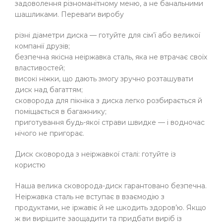
задоволення різноманітному меню, а не банальними
шашликами. Переваги виробу
різні діаметри диска — готуйте для сім’ї або великої
компанії друзів;
безпечна якісна неіржавка сталь, яка не втрачає своїх
властивостей;
високі ніжки, що дають змогу зручно розташувати
диск над багаттям;
сковорода для пікніка з диска легко розбирається й
поміщається в багажнику;
приготування будь-якої страви швидке — і водночас
нічого не пригорає.
Диск сковорода з неіржавкої сталі: готуйте із
користю
Наша велика сковорода-диск гарантовано безпечна.
Неіржавка сталь не вступає в взаємодію з
продуктами, не іржавіє й не шкодить здоров’ю. Якщо
ж ви вирішите заощадити та придбати виріб із