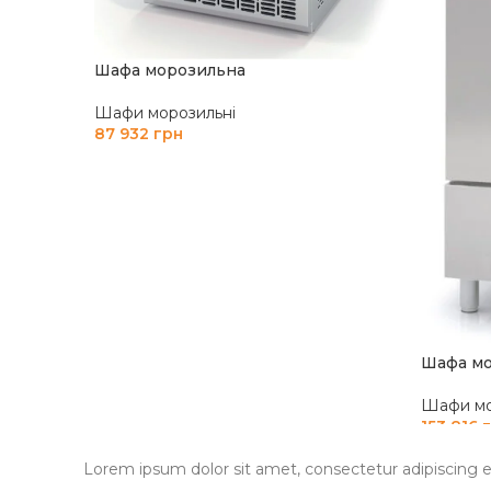
Шафа морозильна
Шафи морозильні
87 932
грн
ДОДАТИ В КОШИК
Шафа мо
Шафи мо
153 816
ДОДАТ
Lorem ipsum dolor sit amet, consectetur adipiscing elit