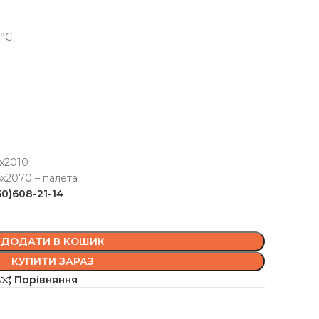
 °С
0x2010
5x2070 – палета
50)608-21-14
ДОДАТИ В КОШИК
КУПИТИ ЗАРАЗ
ь
Порівняння