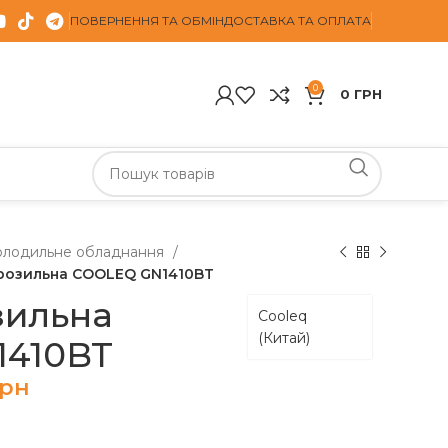
ПОВЕРНЕННЯ ТА ОБМІН
ДОСТАВКА ТА ОПЛАТА
0
0
ГРН
олодильне обладнання
озильна COOLEQ GN1410BT
зильна
Cooleq
(Китай)
1410BT
грн