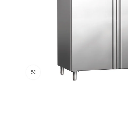
Клацніть, щоб збільшити