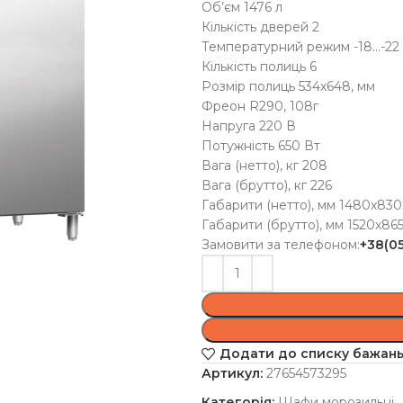
Об’єм 1476 л
Кількість дверей 2
Температурний режим -18…-22
Кількість полиць 6
Розмір полиць 534х648, мм
Фреон R290, 108г
Напруга 220 В
Потужність 650 Вт
Вага (нетто), кг 208
Вага (брутто), кг 226
Габарити (нетто), мм 1480x83
Габарити (брутто), мм 1520x86
Замовити за телефоном:
+38(0
Додати до списку бажан
Артикул:
27654573295
Категорія:
Шафи морозильні