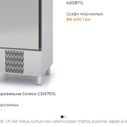
420BTG
Шафи морозильні
88 400
грн
ДОДАТИ В КОШИК
розильна Coreco CSN751S
розильні
грн
И В КОШИК
. Ut elit tellus, luctus nec ullamcorper mattis, pulvinar dapibus l