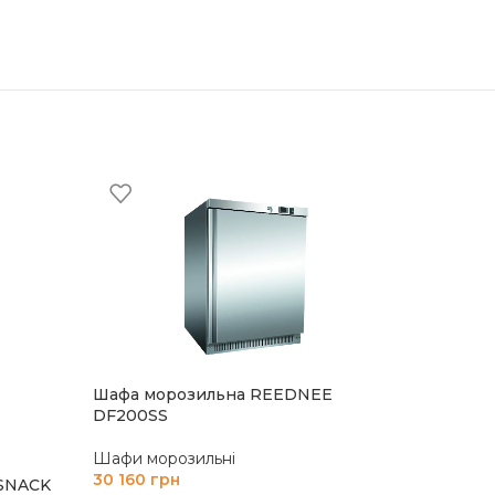
-20%
Шафа м
Шафа морозильна REEDNEE
GN650B
DF200SS
Шафи мо
Шафи морозильні
81 484
гр
30 160
грн
-SNACK