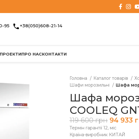
0-95
+38(050)608-21-14
 ПРОЕКТИ
ПРО НАС
КОНТАКТИ
Головна
Каталог товарів
Х
Шафи морозильні
Шафа мор
Шафа моро
COOLEQ GN
119 600
грн
94 933
Термін гарантії 12, міс
Країна-виробник КИТАЙ