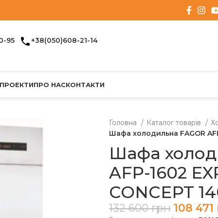
0-95
+38(050)608-21-14
 ПРОЕКТИ
ПРО НАС
КОНТАКТИ
Головна
Каталог товарів
Х
Шафа холодильна FAGOR AFP
Шафа холод
AFP-1602 E
CONCEPT 14
132 600
грн
108 471