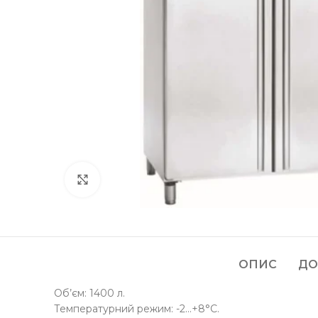
Клацніть, щоб збільшити
ОПИС
ДО
Об’єм: 1400 л.
Температурний режим: -2…+8°С.