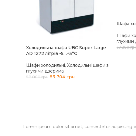
Шафа х
Шафи хо
глухими
Холодильна шафа UBC Super Large
57 200
гр
AD 1272 літрів -5…+5°С
ДОДАТ
Шафи холодильні
,
Холодильні шафи з
глухими дверима
83 704
грн
98 800
грн
ДОДАТИ В КОШИК
Lorem ipsum dolor sit amet, consectetur adipiscing elit