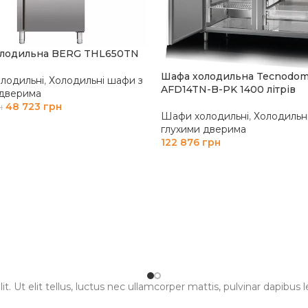
олодильна BERG THL650TN
Шафа холодильна Tecnodom
лодильні
,
Холодильні шафи з
AFD14TN-B-PK 1400 літрів
 дверима
48 723
грн
н
Шафи холодильні
,
Холодильн
И В КОШИК
глухими дверима
122 876
грн
ДОДАТИ В КОШИК
. Ut elit tellus, luctus nec ullamcorper mattis, pulvinar dapibus l