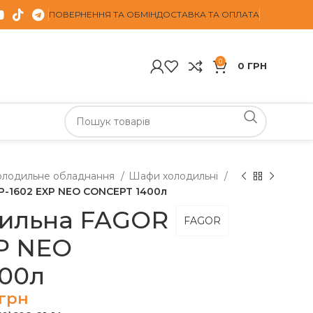
ПОВЕРНЕННЯ ТА ОБМІН
ДОСТАВКА ТА ОПЛАТА
0
0
ГРН
олодильне обладнання
Шафи холодильні
-1602 EXP NEO CONCEPT 1400л
ильна FAGOR
FAGOR
XP NEO
00л
грн