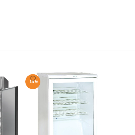
-14%
-3%