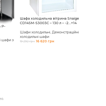
Шафа холодильна вітрина Snaige
CD14SM-S3003C – 130 л – -2…+14
 P-
Шафи холодильні
,
Демонстраційні
холодильні шафи
і шафи з
16 620
грн
19 292
грн
ДОДАТИ В КОШИК
Шафа хо
CD40DM-S
+14 °C
Шафи хо
холодил
33 000
гр
ДОДАТ
eo.