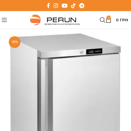
0
0
ГРН
-15%