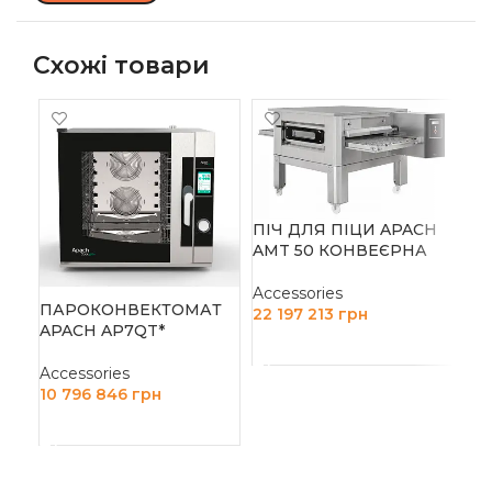
Схожі товари
-1
ПІЧ ДЛЯ ПІЦИ APACH
ПІ
AMT 50 КОНВЕЄРНА
HU
РІ
Accessories
ПАРОКОНВЕКТОМАТ
22 197 213
грн
APACH AP7QT*
Acc
ДОДАТИ В КОШИК
33 
Accessories
Д
10 796 846
грн
ДОДАТИ В КОШИК