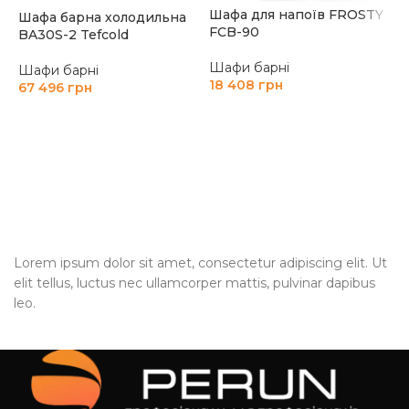
Шафа для напоїв FROSTY
Шафа барна холодильна
FCB-90
BA30S-2 Tefcold
Шафи барні
Шафи барні
18 408
грн
67 496
грн
ЧИТАТИ ДАЛІ
ДОДАТИ В КОШИК
Ш
B
Ш
2
Lorem ipsum dolor sit amet, consectetur adipiscing elit. Ut
elit tellus, luctus nec ullamcorper mattis, pulvinar dapibus
leo.