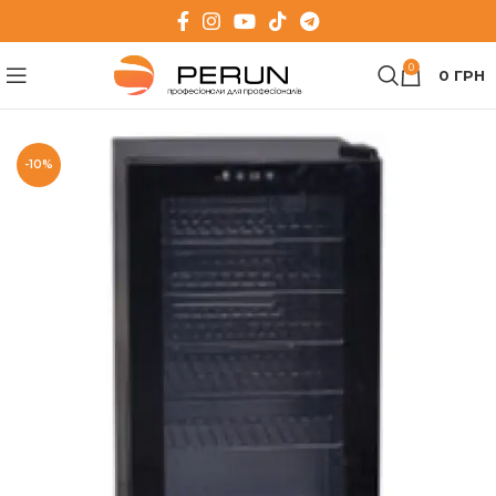
0
0
ГРН
-10%