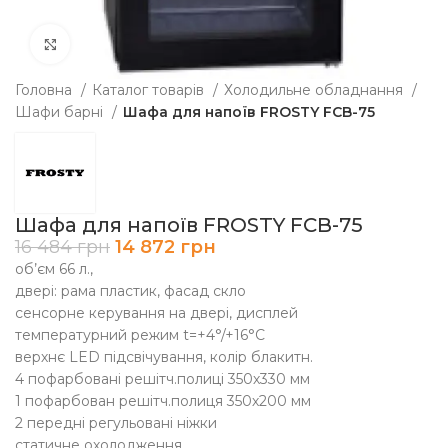
Клацніть, щоб збільшити
Головна
Каталог товарів
Холодильне обладнання
Шафи барні
Шафа для напоїв FROSTY FCB-75
Шафа для напоїв FROSTY FCB-75
16 484
грн
14 872
грн
об’єм 66 л.,
двері: рама пластик, фасад скло
сенсорне керування на двері, дисплей
температурний режим t=+4°/+16°C
верхнє LED підсвічування, колір блакитн.
4 пофарбовані решітч.полиці 350х330 мм
1 пофарбован решітч.полиця 350х200 мм
2 передні регульовані ніжки
статичне охолодження