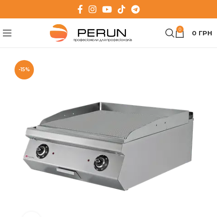
0
0
ГРН
-15%