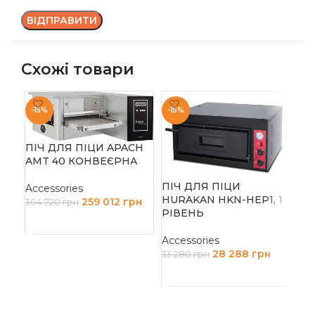
Схожі товари
-15%
-15%
ПІЧ ДЛЯ ПІЦИ APACH
AMT 40 КОНВЕЄРНА
ПІЧ ДЛЯ ПІЦИ
Accessories
HURAKAN HKN-HEP1, 1
259 012
грн
304 720
грн
РІВЕНЬ
ДОДАТИ В КОШИК
ПІ
AP
Accessories
ДВ
28 288
грн
33 280
грн
ВЕ
ДОДАТИ В КОШИК
Acc
5 