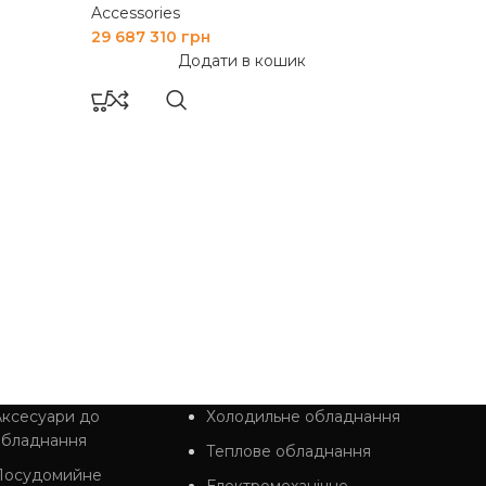
Accessories
29 687 310
грн
Додати в кошик
ПЛИТ
117P 
КОНФ
Accessor
8 226 71
ксесуари до
Холодильне обладнання
обладнання
Теплове обладнання
Посудомийне