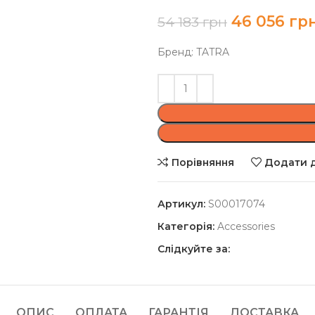
46 056
гр
54 183
грн
Бренд: TATRA
Порівняння
Додати д
Артикул:
S00017074
Категорія:
Accessories
Слідкуйте за:
ОПИС
ОПЛАТА
ГАРАНТІЯ
ДОСТАВКА