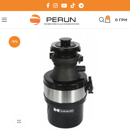
0
0
ГРН
-15%
Клацніть, щоб збільшити